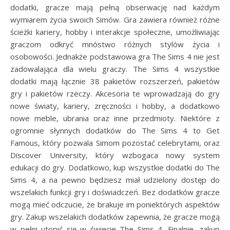
dodatki, gracze mają pełną obserwację nad każdym
wymiarem życia swoich Simów. Gra zawiera również różne
ścieżki kariery, hobby i interakcje społeczne, umożliwiając
graczom odkryć mnóstwo różnych stylów życia i
osobowości. Jednakże podstawowa gra The Sims 4 nie jest
zadowalająca dla wielu graczy. The Sims 4 wszystkie
dodatki mają łącznie 38 pakietów rozszerzeń, pakietów
gry i pakietów rzeczy. Akcesoria te wprowadzają do gry
nowe światy, kariery, zręczności i hobby, a dodatkowo
nowe meble, ubrania oraz inne przedmioty. Niektóre z
ogromnie słynnych dodatków do The Sims 4 to Get
Famous, który pozwala Simom pozostać celebrytami, oraz
Discover University, który wzbogaca nowy system
edukacji do gry. Dodatkowo, kup wszystkie dodatki do The
Sims 4, a na pewno będziesz miał udzielony dostęp do
wszelakich funkcji gry i doświadczeń. Bez dodatków gracze
mogą mieć odczucie, że brakuje im poniektórych aspektów
gry. Zakup wszelakich dodatków zapewnia, że gracze mogą
w pełni utopić się w świecie The Sims 4. Finalnie, zakup