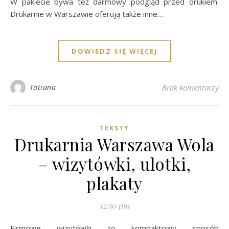
W pakiecie bywa też darmowy podgląd przed drukiem.
Drukarnie w Warszawie oferują także inne…
DOWIEDZ SIĘ WIĘCEJ
Tatiana
Brak komentarzy
TEKSTY
Drukarnia Warszawa Wola
– wizytówki, ulotki,
plakaty
12:50 pm
Firmowe wizytówki to kompaktowy sposób