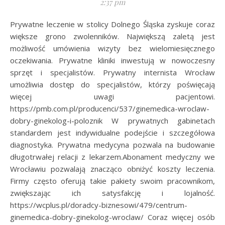
2:37 pm
Prywatne leczenie w stolicy Dolnego Śląska zyskuje coraz
większe grono zwolenników. Największą zaletą jest
możliwość umówienia wizyty bez wielomiesięcznego
oczekiwania. Prywatne kliniki inwestują w nowoczesny
sprzęt i specjalistów. Prywatny internista Wrocław
umożliwia dostęp do specjalistów, którzy poświęcają
więcej uwagi pacjentowi.
https://pmb.com.pl/producenci/537/ginemedica-wroclaw-
dobry-ginekolog-i-poloznik W prywatnych gabinetach
standardem jest indywidualne podejście i szczegółowa
diagnostyka. Prywatna medycyna pozwala na budowanie
długotrwałej relacji z lekarzem.Abonament medyczny we
Wrocławiu pozwalają znacząco obniżyć koszty leczenia.
Firmy często oferują takie pakiety swoim pracownikom,
zwiększając ich satysfakcję i lojalność.
https://wcplus.pl/doradcy-biznesowi/479/centrum-
ginemedica-dobry-ginekolog-wroclaw/ Coraz więcej osób