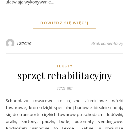
ułatwiają wykonywanie…
DOWIEDZ SIĘ WIĘCEJ
Tatiana
Brak komentarzy
TEKSTY
sprzęt rehabilitacyjny
12:21 am
Schodołazy towarowe to ręczne aluminiowe wózki
towarowe, które dzięki specjalnej budowie idealnie nadają
się do transportu ciężkich towarów po schodach – lodówki,
pralki, kartony, paczki, butle, automaty vendingowe.
Podnośniki wannowe to Lekkie i łatwe w obsłudze