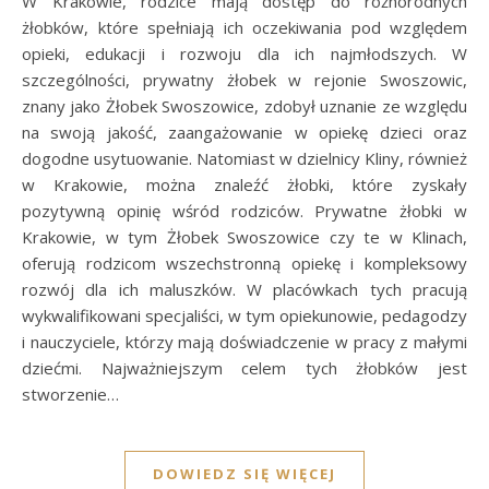
W Krakowie, rodzice mają dostęp do różnorodnych
żłobków, które spełniają ich oczekiwania pod względem
opieki, edukacji i rozwoju dla ich najmłodszych. W
szczególności, prywatny żłobek w rejonie Swoszowic,
znany jako Żłobek Swoszowice, zdobył uznanie ze względu
na swoją jakość, zaangażowanie w opiekę dzieci oraz
dogodne usytuowanie. Natomiast w dzielnicy Kliny, również
w Krakowie, można znaleźć żłobki, które zyskały
pozytywną opinię wśród rodziców. Prywatne żłobki w
Krakowie, w tym Żłobek Swoszowice czy te w Klinach,
oferują rodzicom wszechstronną opiekę i kompleksowy
rozwój dla ich maluszków. W placówkach tych pracują
wykwalifikowani specjaliści, w tym opiekunowie, pedagodzy
i nauczyciele, którzy mają doświadczenie w pracy z małymi
dziećmi. Najważniejszym celem tych żłobków jest
stworzenie…
DOWIEDZ SIĘ WIĘCEJ