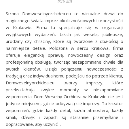
8:16 am
Strona Domweselnyorchidea.eu to wirtualne drzwi do
magicznego świata imprez okolicznościowych i uroczystości
w Krakowie. Firma ta specjalizuje się w organizacji
wyjątkowych wydarzeń, takich jak wesela, jubileusze,
urodziny czy chrzciny, które są tworzone z dbałością o
najmniejsze detale. Położona w sercu Krakowa, firma
oferuje elegancką oprawę, nowoczesny design oraz
profesjonalną obsługę, tworząc niezapomniane chwile dla
swoich klientów. Dzięki połączeniu nowoczesności z
tradycją oraz indywidualnemu podejściu do potrzeb klienta,
Domweselnyorchidea.eu tworzy imprezy, które
przekształcają zwykłe momenty w niezapomniane
wspomnienia. Dom Weselny Orchidea w Krakowie nie jest
jedynie miejscem, gdzie odbywają się imprezy. To kreator
wspomnień, gdzie każdy detal, każda atmosfera, każdy
smak, dźwięk i zapach są starannie przemyślane i
dopracowane, aby uczynić…