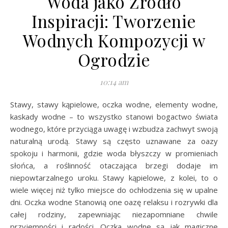
Woda jako Źródło
Inspiracji: Tworzenie
Wodnych Kompozycji w
Ogrodzie
10:14 am
Stawy, stawy kąpielowe, oczka wodne, elementy wodne,
kaskady wodne – to wszystko stanowi bogactwo świata
wodnego, które przyciąga uwagę i wzbudza zachwyt swoją
naturalną urodą. Stawy są często uznawane za oazy
spokoju i harmonii, gdzie woda błyszczy w promieniach
słońca, a roślinność otaczająca brzegi dodaje im
niepowtarzalnego uroku. Stawy kąpielowe, z kolei, to o
wiele więcej niż tylko miejsce do ochłodzenia się w upalne
dni. Oczka wodne Stanowią one oazę relaksu i rozrywki dla
całej rodziny, zapewniając niezapomniane chwile
przyjemności i radości. Oczka wodne są jak magiczne