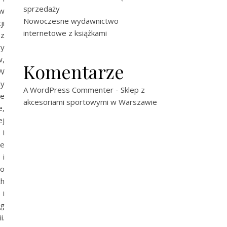
sprzedaży
 w
Nowoczesne wydawnictwo
ji
internetowe z książkami
 z
wy
w,
Komentarze
 W
dy
A WordPress Commenter
-
Sklep z
ce
akcesoriami sportowymi w Warszawie
e,
ej
 i
ie
 i
co
ch
 i
ng
i.