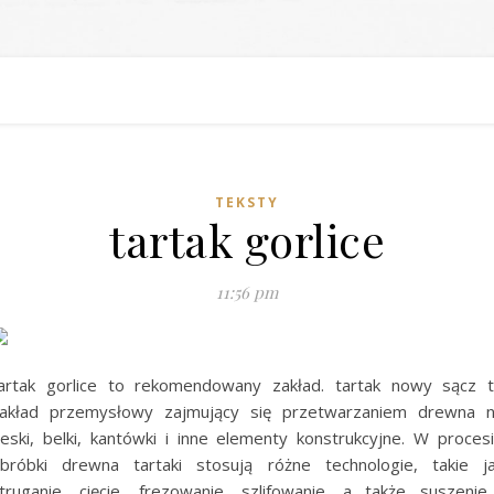
TEKSTY
tartak gorlice
11:56 pm
artak gorlice to rekomendowany zakład. tartak nowy sącz 
akład przemysłowy zajmujący się przetwarzaniem drewna 
eski, belki, kantówki i inne elementy konstrukcyjne. W proces
bróbki drewna tartaki stosują różne technologie, takie j
truganie, cięcie, frezowanie, szlifowanie, a także suszenie