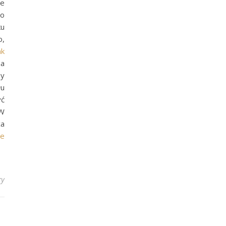
ie
 o
ku
o,
ak
na
my
łu
yć
 W
ca
ce
zy