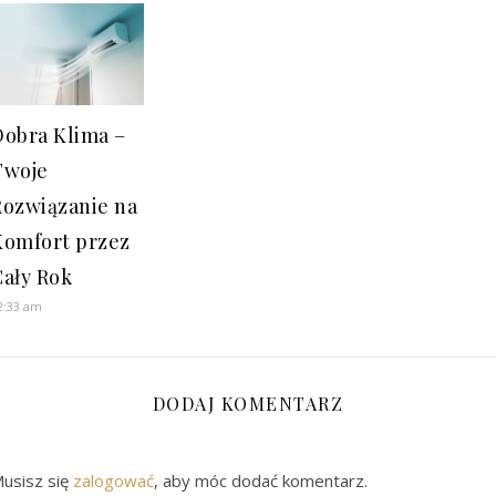
Dobra Klima –
Twoje
Rozwiązanie na
Komfort przez
Cały Rok
2:33 am
DODAJ KOMENTARZ
usisz się
zalogować
, aby móc dodać komentarz.