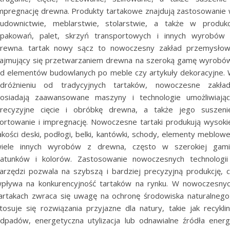
mpregnację drewna. Produkty tartakowe znajdują zastosowanie
udownictwie, meblarstwie, stolarstwie, a także w produkc
pakowań, palet, skrzyń transportowych i innych wyrobów
rewna. tartak nowy sącz to nowoczesny zakład przemysło
ajmujący się przetwarzaniem drewna na szeroką gamę wyrobó
d elementów budowlanych po meble czy artykuły dekoracyjne.
dróżnieniu od tradycyjnych tartaków, nowoczesne zakła
osiadają zaawansowane maszyny i technologie umożliwiają
recyzyjne cięcie i obróbkę drewna, a także jego suszeni
ortowanie i impregnację. Nowoczesne tartaki produkują wysoki
akości deski, podłogi, belki, kantówki, schody, elementy meblowe
iele innych wyrobów z drewna, często w szerokiej gam
atunków i kolorów. Zastosowanie nowoczesnych technologii
arzędzi pozwala na szybszą i bardziej precyzyjną produkcję, 
pływa na konkurencyjność tartaków na rynku. W nowoczesny
artakach zwraca się uwagę na ochronę środowiska naturalnego
tosuje się rozwiązania przyjazne dla natury, takie jak recykli
dpadów, energetyczna utylizacja lub odnawialne źródła energi