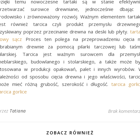
zięki temu nowoczesne tartaki są w stanie efektywn
rzetwarzać surowce drewniane, jednocześnie dbając
rodowisko i zrównoważony rozwój. Ważnym elementem tarta
est również tarcica czyli produkt przemysłu drzewneg
zyskiwany poprzez przecinanie drewna na deski lub płyty.
tart
owy sącz
Proces ten polega na przeprowadzeniu cięcia 
brabianym drewnie za pomocą pilarki tarczowej lub taś
ilarskiej. Tarcica jest ważnym surowcem dla przemys
eblarskiego, budowlanego i stolarskiego, a także może b
tosowana w produkcji opakowań, palet i innych wyrobów.
ależności od sposobu cięcia drewna i jego właściwości, tarci
oże mieć różną grubość, szerokość i długość.
tarcica gorli
arcica gorlice
rzez
Tatiana
Brak komentar
ZOBACZ RÓWNIEŻ