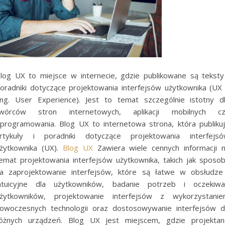
log UX to miejsce w internecie, gdzie publikowane są teksty
oradniki dotyczące projektowania interfejsów użytkownika (UX
ng. User Experience). Jest to temat szczególnie istotny d
wórców stron internetowych, aplikacji mobilnych c
programowania. Blog UX to internetowa strona, która publiku
rtykuły i poradniki dotyczące projektowania interfejs
żytkownika (UX).
Blog UX
Zawiera wiele cennych informacji 
emat projektowania interfejsów użytkownika, takich jak sposo
a zaprojektowanie interfejsów, które są łatwe w obsłudze
ntuicyjne dla użytkowników, badanie potrzeb i oczekiw
żytkowników, projektowanie interfejsów z wykorzystani
owoczesnych technologii oraz dostosowywanie interfejsów 
óżnych urządzeń. Blog UX jest miejscem, gdzie projektan