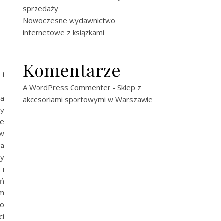
sprzedaży
Nowoczesne wydawnictwo
internetowe z książkami
Komentarze
 i
 –
A WordPress Commenter
-
Sklep z
la
akcesoriami sportowymi w Warszawie
zy
je
ów
na
by
 i
ań
em
do
ci