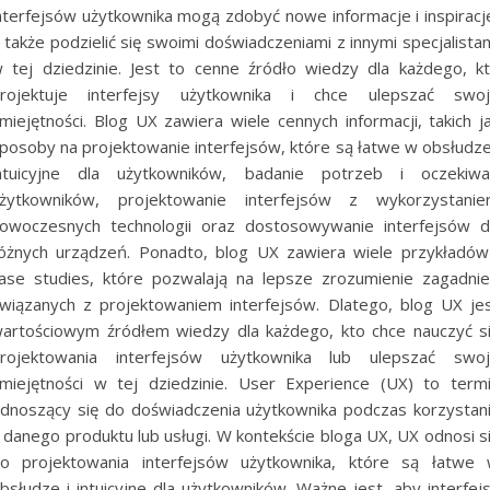
nterfejsów użytkownika mogą zdobyć nowe informacje i inspiracj
 także podzielić się swoimi doświadczeniami z innymi specjalista
 tej dziedzinie. Jest to cenne źródło wiedzy dla każdego, k
rojektuje interfejsy użytkownika i chce ulepszać swo
miejętności. Blog UX zawiera wiele cennych informacji, takich j
posoby na projektowanie interfejsów, które są łatwe w obsłudze
ntuicyjne dla użytkowników, badanie potrzeb i oczekiw
żytkowników, projektowanie interfejsów z wykorzystani
owoczesnych technologii oraz dostosowywanie interfejsów 
óżnych urządzeń. Ponadto, blog UX zawiera wiele przykładów
ase studies, które pozwalają na lepsze zrozumienie zagadni
wiązanych z projektowaniem interfejsów. Dlatego, blog UX je
artościowym źródłem wiedzy dla każdego, kto chce nauczyć s
rojektowania interfejsów użytkownika lub ulepszać swo
miejętności w tej dziedzinie. User Experience (UX) to term
dnoszący się do doświadczenia użytkownika podczas korzystan
 danego produktu lub usługi. W kontekście bloga UX, UX odnosi s
o projektowania interfejsów użytkownika, które są łatwe
bsłudze i intuicyjne dla użytkowników. Ważne jest, aby interfej