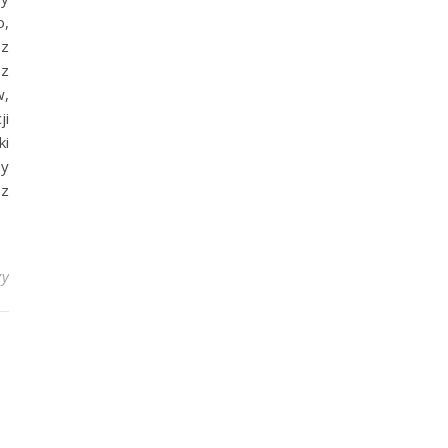
o,
 z
 z
w,
ji
ki
by
 z
zy