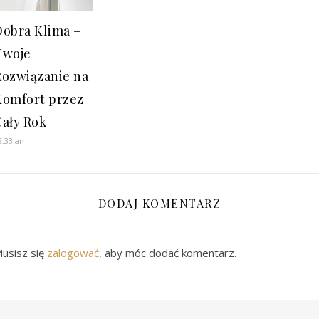
Dobra Klima –
Twoje
Rozwiązanie na
Komfort przez
Cały Rok
2:33 am
DODAJ KOMENTARZ
usisz się
zalogować
, aby móc dodać komentarz.