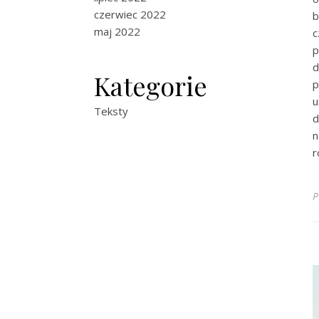
czerwiec 2022
b
maj 2022
c
p
d
Kategorie
p
u
Teksty
d
n
r
P