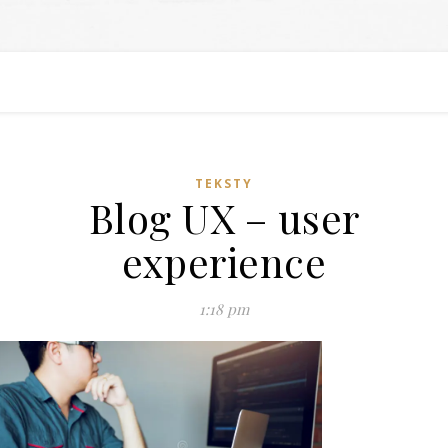
TEKSTY
Blog UX – user
experience
1:18 pm