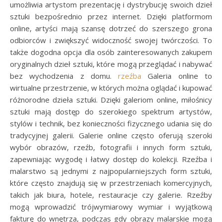
umożliwia artystom prezentację i dystrybucję swoich dzieł
sztuki bezpośrednio przez internet. Dzięki platformom
online, artyści mają szansę dotrzeć do szerszego grona
odbiorców i zwiększyć widoczność swojej twórczości. To
także dogodna opcja dla osób zainteresowanych zakupem
oryginalnych dzieł sztuki, które mogą przeglądać i nabywać
bez wychodzenia z domu.
rzeźba
Galeria online to
wirtualne przestrzenie, w których można oglądać i kupować
różnorodne dzieła sztuki. Dzięki galeriom online, miłośnicy
sztuki mają dostęp do szerokiego spektrum artystów,
stylów i technik, bez konieczności fizycznego udania się do
tradycyjnej galerii. Galerie online często oferują szeroki
wybór obrazów, rzeźb, fotografii i innych form sztuki,
zapewniając wygodę i łatwy dostęp do kolekcji. Rzeźba i
malarstwo są jednymi z najpopularniejszych form sztuki,
które często znajdują się w przestrzeniach komercyjnych,
takich jak biura, hotele, restauracje czy galerie. Rzeźby
mogą wprowadzić trójwymiarowy wymiar i wyjątkową
fakturę do wnętrza, podczas gdy obrazy malarskie mogą