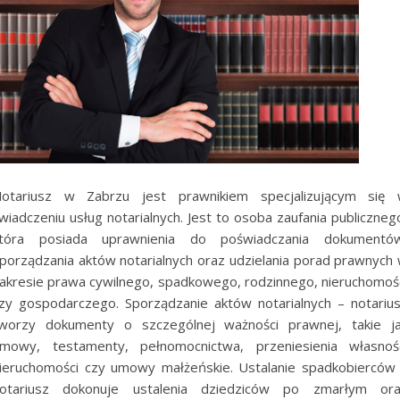
otariusz w Zabrzu jest prawnikiem specjalizującym się
wiadczeniu usług notarialnych. Jest to osoba zaufania publiczneg
tóra posiada uprawnienia do poświadczania dokumentó
porządzania aktów notarialnych oraz udzielania porad prawnych
akresie prawa cywilnego, spadkowego, rodzinnego, nieruchomoś
zy gospodarczego. Sporządzanie aktów notarialnych – notariu
worzy dokumenty o szczególnej ważności prawnej, takie j
mowy, testamenty, pełnomocnictwa, przeniesienia własnoś
ieruchomości czy umowy małżeńskie. Ustalanie spadkobierców
otariusz dokonuje ustalenia dziedziców po zmarłym or