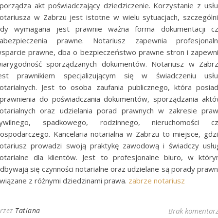
porządza akt poświadczający dziedziczenie. Korzystanie z usł
otariusza w Zabrzu jest istotne w wielu sytuacjach, szczególn
dy wymagana jest prawnie ważna forma dokumentacji c
abezpieczenia prawne. Notariusz zapewnia profesjonal
sparcie prawne, dba o bezpieczeństwo prawne stron i zapewn
iarygodność sporządzanych dokumentów. Notariusz w Zabr
est prawnikiem specjalizującym się w świadczeniu usł
otarialnych. Jest to osoba zaufania publicznego, która posia
prawnienia do poświadczania dokumentów, sporządzania akt
otarialnych oraz udzielania porad prawnych w zakresie pra
ywilnego, spadkowego, rodzinnego, nieruchomości c
ospodarczego. Kancelaria notarialna w Zabrzu to miejsce, gdz
otariusz prowadzi swoją praktykę zawodową i świadczy usłu
otarialne dla klientów. Jest to profesjonalne biuro, w któr
dbywają się czynności notarialne oraz udzielane są porady praw
wiązane z różnymi dziedzinami prawa.
zabrze notariusz
rzez
Tatiana
Brak komentar