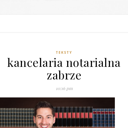
TEKSTY
kancelaria notarialna
zabrze
10:16 pm