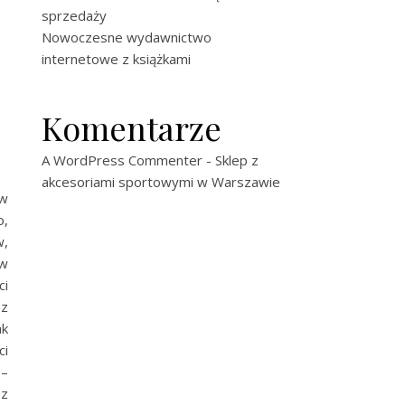
sprzedaży
Nowoczesne wydawnictwo
internetowe z książkami
Komentarze
A WordPress Commenter
-
Sklep z
akcesoriami sportowymi w Warszawie
 w
o,
w,
 w
ci
sz
ak
ci
 –
az