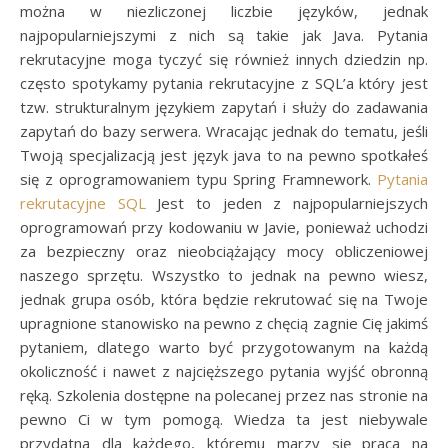
można w niezliczonej liczbie języków, jednak
najpopularniejszymi z nich są takie jak Java. Pytania
rekrutacyjne moga tyczyć się również innych dziedzin np.
często spotykamy pytania rekrutacyjne z SQL’a który jest
tzw. strukturalnym językiem zapytań i służy do zadawania
zapytań do bazy serwera. Wracając jednak do tematu, jeśli
Twoją specjalizacją jest język java to na pewno spotkałeś
się z oprogramowaniem typu Spring Framnework.
Pytania
rekrutacyjne SQL
Jest to jeden z najpopularniejszych
oprogramowań przy kodowaniu w Javie, ponieważ uchodzi
za bezpieczny oraz nieobciążający mocy obliczeniowej
naszego sprzętu. Wszystko to jednak na pewno wiesz,
jednak grupa osób, która będzie rekrutować się na Twoje
upragnione stanowisko na pewno z chęcią zagnie Cię jakimś
pytaniem, dlatego warto być przygotowanym na każdą
okoliczność i nawet z najcięższego pytania wyjść obronną
ręką. Szkolenia dostępne na polecanej przez nas stronie na
pewno Ci w tym pomogą. Wiedza ta jest niebywale
przydatna dla każdego, któremu marzy się praca na