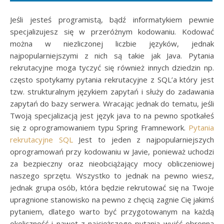
Jeśli jesteś programistą, bądź informatykiem pewnie
specjalizujesz się w przeróżnym kodowaniu. Kodować
można w niezliczonej liczbie języków, jednak
najpopularniejszymi z nich są takie jak Java. Pytania
rekrutacyjne moga tyczyć się również innych dziedzin np.
często spotykamy pytania rekrutacyjne z SQL’a który jest
tzw. strukturalnym językiem zapytań i służy do zadawania
zapytań do bazy serwera. Wracając jednak do tematu, jeśli
Twoją specjalizacją jest język java to na pewno spotkałeś
się z oprogramowaniem typu Spring Framnework.
Pytania
rekrutacyjne SQL
Jest to jeden z najpopularniejszych
oprogramowań przy kodowaniu w Javie, ponieważ uchodzi
za bezpieczny oraz nieobciążający mocy obliczeniowej
naszego sprzętu. Wszystko to jednak na pewno wiesz,
jednak grupa osób, która będzie rekrutować się na Twoje
upragnione stanowisko na pewno z chęcią zagnie Cię jakimś
pytaniem, dlatego warto być przygotowanym na każdą
okoliczność i nawet z najcięższego pytania wyjść obronną