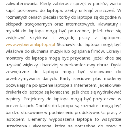
zakwaterowania. Kiedy zabierasz sprzęt w podróż, warto
kupić pokrowiec do laptopa, ażeby uniknąć zniszczeń. W
rozmaitych cenach plecaki i torby do laptopa są dogodne w
sklepach stacjonarnych oraz internetowych. Klawiatury i
myszki do laptopa mogą być potrzebne, jeżeli chce się
zwiększyć szybkość i wygodę pracy z laptopem.
www.wybieramlaptopa.pl
Słuchawki do laptopa mogą być
właściwe do słuchania muzyki lub oglądania filmów. Ekrany i
monitory do laptopa mogą być przydatne, jeżeli chce się
uzyskać większy i bardziej superkomfortowy obraz. Dyski
zewnętrzne do laptopa mogą być stosowane do
przetrzymywania danych. Karty sieciowe plus modemy
pozwalają na połączenie laptopa z Internetem. Jakiekolwiek
drukarki do laptopa są konieczne, jeśli chce się wydrukować
papiery. Projektory do laptopa mogą być pożyteczne w
prezentacjach. Dodatki do laptopa są rozmaite i mogą być
bardzo stosowane w podniesieniu produktywności pracy z
laptopem. Elementy wyposażenia laptopa to wszystkie
urządzenia i akcesoria, które są potrzebne do pracy z