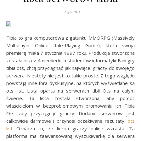
12:40 am
Tibia to gra komputerowa z gatunku MMORPG (Massively
Multiplayer Online Role-Playing Game), która swoją
premierę miała 7 stycznia 1997 roku. Produkcja stworzona
została przez 4 niemieckich studentów informatyki Fani gry
tibia ots, chcą przyciągnąć jak najwięcej graczy do swojego
serwera. Niestety nie jest to takie proste. Z tego względu
powstają inne fora dyskusyjne, na których wyświetlane są
ots list. Lista oparta na serwerach tibii Ots na całym
świecie. Ta lista została stworzona, aby pomóc
właścicielom w bezproblemowym promowaniu ich Tibia
Ots, aby przyciągnąć graczy. Dodanie serwerów jest
całkowicie darmowe i przynosi oczekiwane rezultaty.
ots
list
Oznacza to, że liczba graczy online wzrasta. Ta
platforma ma zaawansowaną wyszukiwarkę dla serwera