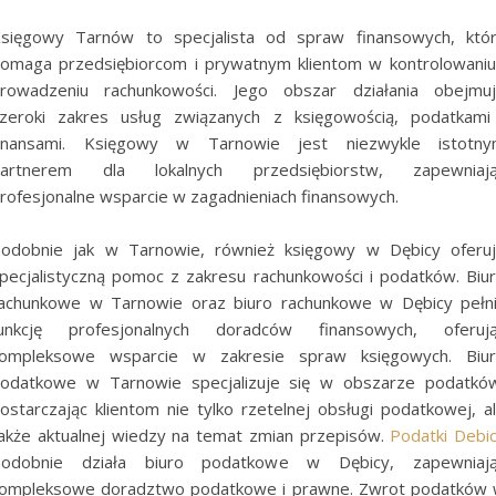
sięgowy Tarnów to specjalista od spraw finansowych, któ
omaga przedsiębiorcom i prywatnym klientom w kontrolowaniu
rowadzeniu rachunkowości. Jego obszar działania obejmu
zeroki zakres usług związanych z księgowością, podatkami
inansami. Księgowy w Tarnowie jest niezwykle istotn
artnerem dla lokalnych przedsiębiorstw, zapewniaj
rofesjonalne wsparcie w zagadnieniach finansowych.
odobnie jak w Tarnowie, również księgowy w Dębicy oferu
pecjalistyczną pomoc z zakresu rachunkowości i podatków. Biu
achunkowe w Tarnowie oraz biuro rachunkowe w Dębicy pełn
unkcję profesjonalnych doradców finansowych, oferuj
ompleksowe wsparcie w zakresie spraw księgowych. Biu
odatkowe w Tarnowie specjalizuje się w obszarze podatkó
ostarczając klientom nie tylko rzetelnej obsługi podatkowej, a
akże aktualnej wiedzy na temat zmian przepisów.
Podatki Debi
odobnie działa biuro podatkowe w Dębicy, zapewniaj
ompleksowe doradztwo podatkowe i prawne. Zwrot podatków