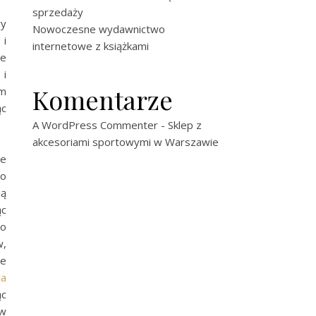
sprzedaży
ry
Nowoczesne wydawnictwo
 i
internetowe z książkami
je
 i
Komentarze
ym
ąc
A WordPress Commenter
-
Sklep z
akcesoriami sportowymi w Warszawie
je
ro
ią
ąc
ro
w,
le
ca
ąc
 w