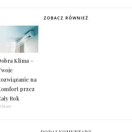
ZOBACZ RÓWNIEŻ
Dobra Klima –
Twoje
Rozwiązanie na
Komfort przez
Cały Rok
2:33 am