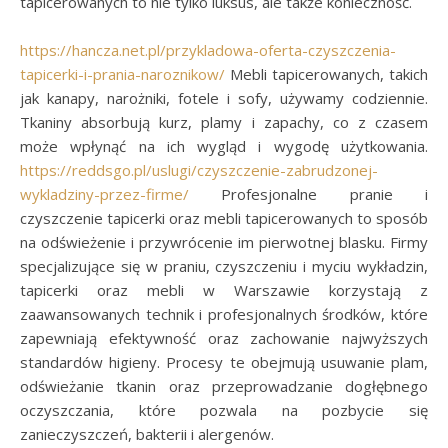
tapicerowanych to nie tylko luksus, ale także konieczność.
https://hancza.net.pl/przykladowa-oferta-czyszczenia-
tapicerki-i-prania-naroznikow/
Mebli tapicerowanych, takich
jak kanapy, narożniki, fotele i sofy, używamy codziennie.
Tkaniny absorbują kurz, plamy i zapachy, co z czasem
może wpłynąć na ich wygląd i wygodę użytkowania.
https://reddsgo.pl/uslugi/czyszczenie-zabrudzonej-
wykladziny-przez-firme/
Profesjonalne pranie i
czyszczenie tapicerki oraz mebli tapicerowanych to sposób
na odświeżenie i przywrócenie im pierwotnej blasku. Firmy
specjalizujące się w praniu, czyszczeniu i myciu wykładzin,
tapicerki oraz mebli w Warszawie korzystają z
zaawansowanych technik i profesjonalnych środków, które
zapewniają efektywność oraz zachowanie najwyższych
standardów higieny. Procesy te obejmują usuwanie plam,
odświeżanie tkanin oraz przeprowadzanie dogłębnego
oczyszczania, które pozwala na pozbycie się
zanieczyszczeń, bakterii i alergenów.