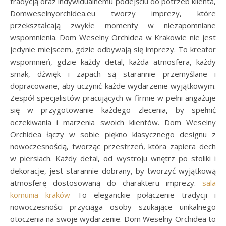
tradycją oraz indywidualnemu podejściu do potrzeb klienta,
Domweselnyorchidea.eu tworzy imprezy, które
przekształcają zwykłe momenty w niezapomniane
wspomnienia. Dom Weselny Orchidea w Krakowie nie jest
jedynie miejscem, gdzie odbywają się imprezy. To kreator
wspomnień, gdzie każdy detal, każda atmosfera, każdy
smak, dźwięk i zapach są starannie przemyślane i
dopracowane, aby uczynić każde wydarzenie wyjątkowym.
Zespół specjalistów pracujących w firmie w pełni angażuje
się w przygotowanie każdego zlecenia, by spełnić
oczekiwania i marzenia swoich klientów. Dom Weselny
Orchidea łączy w sobie piękno klasycznego designu z
nowoczesnością, tworząc przestrzeń, która zapiera dech
w piersiach. Każdy detal, od wystroju wnętrz po stoliki i
dekoracje, jest starannie dobrany, by tworzyć wyjątkową
atmosferę dostosowaną do charakteru imprezy.
sala
komunia kraków
To eleganckie połączenie tradycji i
nowoczesności przyciąga osoby szukające unikalnego
otoczenia na swoje wydarzenie. Dom Weselny Orchidea to