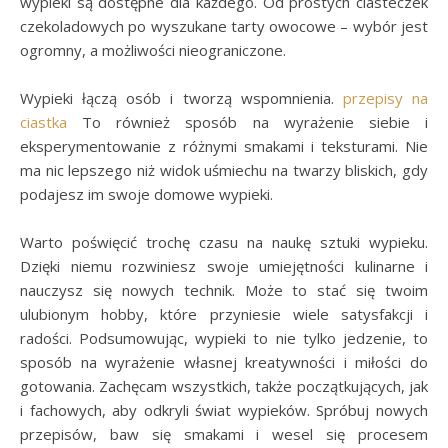
wypieki są dostępne dla każdego. Od prostych ciasteczek
czekoladowych po wyszukane tarty owocowe – wybór jest
ogromny, a możliwości nieograniczone.
Wypieki łączą osób i tworzą wspomnienia.
przepisy na
ciastka
To również sposób na wyrażenie siebie i
eksperymentowanie z różnymi smakami i teksturami. Nie
ma nic lepszego niż widok uśmiechu na twarzy bliskich, gdy
podajesz im swoje domowe wypieki.
Warto poświęcić trochę czasu na naukę sztuki wypieku.
Dzięki niemu rozwiniesz swoje umiejętności kulinarne i
nauczysz się nowych technik. Może to stać się twoim
ulubionym hobby, które przyniesie wiele satysfakcji i
radości. Podsumowując, wypieki to nie tylko jedzenie, to
sposób na wyrażenie własnej kreatywności i miłości do
gotowania. Zachęcam wszystkich, także początkujących, jak
i fachowych, aby odkryli świat wypieków. Spróbuj nowych
przepisów, baw się smakami i wesel się procesem