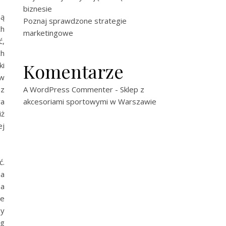
biznesie
ną
Poznaj sprawdzone strategie
ch
marketingowe
ć,
ch
Komentarze
ki
 w
 z
A WordPress Commenter
-
Sklep z
ra
akcesoriami sportowymi w Warszawie
iż
ej
ć.
na
ba
ie
zy
ug