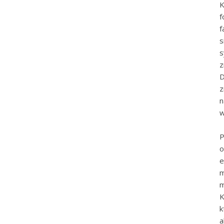
K
f
f
s
s
z
D
z
n
w
P
o
e
m
m
K
k
a