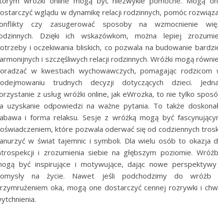
tórym wróżki online mogą być niezwykle pomocne. Mogą o
ostarczyć wglądu w dynamikę relacji rodzinnych, pomóc rozwiąz
onflikty czy zasugerować sposoby na wzmocnienie wię
odzinnych. Dzięki ich wskazówkom, można lepiej zrozumi
otrzeby i oczekiwania bliskich, co pozwala na budowanie bardzi
armonijnych i szczęśliwych relacji rodzinnych. Wróżki mogą równi
oradzać w kwestiach wychowawczych, pomagając rodzicom
odejmowaniu trudnych decyzji dotyczących dzieci. Jedn
orzystanie z usług wróżki online, jak eWrozka, to nie tylko spos
a uzyskanie odpowiedzi na ważne pytania. To także doskona
abawa i forma relaksu. Sesje z wróżką mogą być fascynując
oświadczeniem, które pozwala oderwać się od codziennych trosk
anurzyć w świat tajemnic i symboli. Dla wielu osób to okazja 
ntrospekcji i zrozumienia siebie na głębszym poziomie. Wróż
ogą być inspirujące i motywujące, dając nowe perspektywy
omysły na życie. Nawet jeśli podchodzimy do wróżb
rzymrużeniem oka, mogą one dostarczyć cennej rozrywki i chwi
ytchnienia.