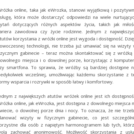
różka online, taka jak eWrozka, stanowi wyjątkową i pozytyw
sługę, która może dostarczyć odpowiedzi na wiele nurtujący
ytań dotyczących różnych aspektów życia, takich jak miłoś
ariera zawodowa czy życie rodzinne. Jednym z największy
tutów korzystania z wróżki online jest wygoda i dostępność. Dzię
owoczesnej technologii, nie trzeba już umawiać się na wizyty
izycznym gabinecie – teraz można skontaktować się z wróżką
owolnego miejsca i o dowolnej porze, korzystając z kompute
zy smartfona. To sprawia, że wróżby są bardziej dostępne n
iedykolwiek wcześniej, umożliwiając każdemu skorzystanie z t
ormy wsparcia i rozrywki w sposób łatwy i komfortowy.
ednym z największych atutów wróżek online jest ich dostępnoś
różka online, jak eWrozka, jest dostępna z dowolnego miejsca 
wiecie, o dowolnej porze dnia i nocy. To oznacza, że nie trze
lanować wizyty w fizycznym gabinecie, co jest szczególn
orzystne dla osób z napiętym harmonogramem lub tych, któr
olą zachować anonimowość. Możliwość skorzystania z usł