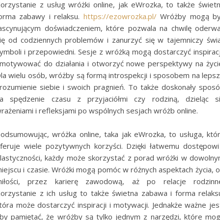
orzystanie z usług wróżki online, jak eWrozka, to także świet
orma zabawy i relaksu.
https://ezowrozka.pl/
Wróżby mogą by
ascynującym doświadczeniem, które pozwala na chwilę oderw
ię od codziennych problemów i zanurzyć się w tajemniczy świ
ymboli i przepowiedni. Sesje z wróżką mogą dostarczyć inspiracj
motywować do działania i otworzyć nowe perspektywy na życi
la wielu osób, wróżby są formą introspekcji i sposobem na leps
rozumienie siebie i swoich pragnień. To także doskonały spos
a spędzenie czasu z przyjaciółmi czy rodziną, dzieląc s
rażeniami i refleksjami po wspólnych sesjach wróżb online.
odsumowując, wróżka online, taka jak eWrozka, to usługa, któ
feruje wiele pozytywnych korzyści. Dzięki łatwemu dostępowi
lastyczności, każdy może skorzystać z porad wróżki w dowoln
iejscu i czasie. Wróżki mogą pomóc w różnych aspektach życia, 
iłości, przez karierę zawodową, aż po relacje rodzinn
orzystanie z ich usług to także świetna zabawa i forma relaks
tóra może dostarczyć inspiracji i motywacji. Jednakże ważne jes
by pamiętać, że wróżby są tylko jednym z narzędzi, które mo