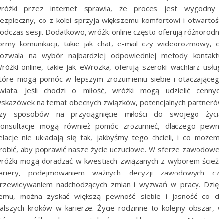
różki przez internet sprawia, że proces jest wygodny
ezpieczny, co z kolei sprzyja większemu komfortowi i otwartoś
odczas sesji. Dodatkowo, wróżki online często oferują różnorod
ormy komunikacji, takie jak chat, e-mail czy wideorozmowy, 
ozwala na wybór najbardziej odpowiedniej metody kontakt
różki online, takie jak eWrozka, oferują szeroki wachlarz usłu
tóre mogą pomóc w lepszym zrozumieniu siebie i otaczające
wiata. Jeśli chodzi o miłość, wróżki mogą udzielić cenny
skazówek na temat obecnych związków, potencjalnych partner
zy sposobów na przyciągnięcie miłości do swojego życi
onsultacje mogą również pomóc zrozumieć, dlaczego pew
elacje nie układają się tak, jakbyśmy tego chcieli, i co może
robić, aby poprawić nasze życie uczuciowe. W sferze zawodowe
różki mogą doradzać w kwestiach związanych z wyborem ścież
ariery, podejmowaniem ważnych decyzji zawodowych c
rzewidywaniem nadchodzących zmian i wyzwań w pracy. Dzię
emu, można zyskać większą pewność siebie i jasność co 
alszych kroków w karierze. Życie rodzinne to kolejny obszar,