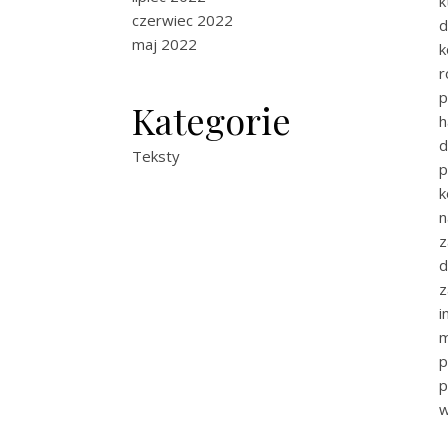
k
czerwiec 2022
d
maj 2022
k
r
p
Kategorie
h
d
Teksty
p
k
n
z
d
z
i
m
p
p
w