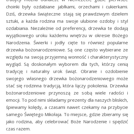
choinki były ozdabiane jabłkami, orzechami i cukierkami.
Dziś, drzewka świąteczne stają się prawdziwym dziełem
sztuki, a każda rodzina ma swoje ulubione ozdoby i styl
ozdabiania. Niezależnie od preferencji, drzewka te dodają
wyjątkowego uroku każdemu wnętrzu w okresie Bożego
Narodzenia. Świerki i jodły cięte to również popularne
drzewka bożonarodzeniowe. Są one często wybierane ze
względu na swoją przyjemną wonność i charakterystyczny
wygląd. Są doskonałym wyborem dla tych, którzy cenią
tradycję i naturalny urok świąt. Obranie i ozdobienie
swojego własnego drzewka bożonarodzeniowego może
stać się rodzinna tradycją, która łączy pokolenia. Drzewka
bożonarodzeniowe przynoszą ze sobą wiele radości i
emocji. To pod nimi składamy prezenty dla naszych bliskich,
śpiewamy kolędy, a czasami nawet czekamy na przybycie
samego Świętego Mikołaja. To miejsce, gdzie zbieramy się
jako rodzina, aby celebrować Boże Narodzenie i spędzić
czas razem.