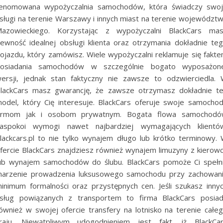
enomowana wypożyczalnia samochodów, która świadczy swo
sługi na terenie Warszawy i innych miast na terenie województ
azowieckiego. Korzystając z wypożyczalni BlackCars ma
ewność idealnej obsługi klienta oraz otrzymania dokładnie te
ojazdu, który zamówisz. Wiele wypożyczalni reklamuje się fakt
osiadania samochodów w szczególnie bogato wyposażon
ersji, jednak stan faktyczny nie zawsze to odzwierciedla.
lackCars masz gwarancję, że zawsze otrzymasz dokładnie t
odel, który Cię interesuje. BlackCars oferuje swoje samocho
irmom jak i osobom prywatnym. Bogata flowa samochod
aspokoi wymogi nawet najbardziej wymagających klientó
lackcars.pl to nie tylko wynajem długo lub krótko terminowy.
fercie BlackCars znajdziesz również wynajem limuzyny z kierow
ub wynajem samochodów do ślubu. BlackCars pomoże Ci spełn
arzenie prowadzenia luksusowego samochodu przy zachowan
inimum formalności oraz przystępnych cen. Jeśli szukasz inny
sług powiązanych z transportem to firma BlackCars posia
ównież w swojej ofercie transfery na lotnisko na terenie całe
raju. Niewątpliwym udogodnieniem jest fakt, iż BlackCa