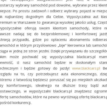
ostarczy wybrany samochód pod dowolne, wybrane przez klien
iejsce. Po prostu zadzwoń i odbierz wybrany pojazd w miejs
ak najbardziej dogodnym dla Ciebie. Wypożyczalnia aut kla
remium w Warszawie to gwarancja wysokiej jakości usług. Częs
ypożyczalnie oferują swoim klientom samochody, które n
awsze nadają się do bezproblemowej i komfortowej jazd
stnieją przypadki, gdzie po opłaceniu abonamentu odbiera
amochód w którym przysłowiowo „bije” kierownica lub samoch
ciąga w jedną ze stron jezdni. Dzięki przywiązaniu do szczegół
akim może pochwalić się wypożyczalnia blackcars.pl ma
ewność, iż nasz samochód będzie w doskonałym stan
echnicznym i będzie gotowy do jazdy!
www.blackcars.pl
Be
zględu na to, czy potrzebujesz auta ekonomicznego, dzię
tóremu z łatwością będziesz poruszać się po miejskich uliczkac
zy komfortowego, idealnego na dłuższe trasy bądź au
ostawczego, w wypożyczalni blackcars.pl znajdziesz ogrom
fertę samochodów, które na pewno wyróżniają ofertę blackcars.
pośród konkurencji.