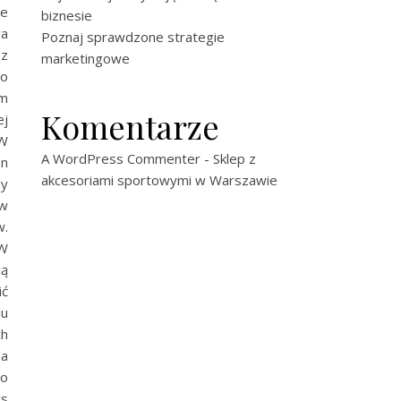
je
biznesie
wa
Poznaj sprawdzone strategie
sz
marketingowe
go
em
Komentarze
ej
 W
A WordPress Commenter
-
Sklep z
en
akcesoriami sportowymi w Warszawie
dy
ów
w.
 W
cą
ić
iu
ch
da
go
rs