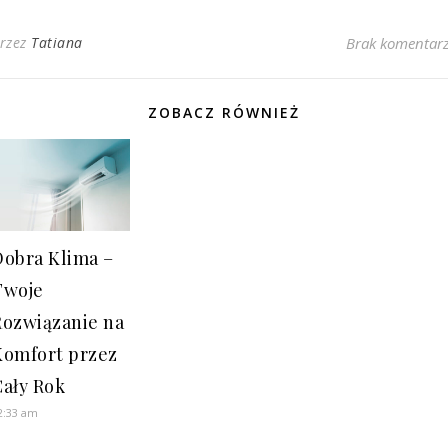
rzez
Tatiana
Brak komentar
ZOBACZ RÓWNIEŻ
Dobra Klima –
Twoje
Rozwiązanie na
Komfort przez
Cały Rok
2:33 am