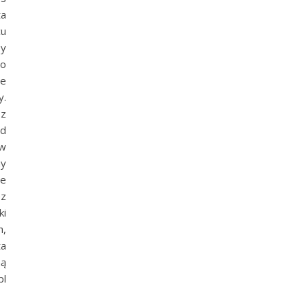
ta
cu
sy
to
ie
y.
sz
ód
ów
my
ie
z
ki
h,
ta
ną
pl