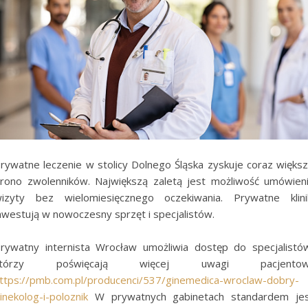
rywatne leczenie w stolicy Dolnego Śląska zyskuje coraz więks
rono zwolenników. Największą zaletą jest możliwość umówien
izyty bez wielomiesięcznego oczekiwania. Prywatne klini
nwestują w nowoczesny sprzęt i specjalistów.
rywatny internista Wrocław umożliwia dostęp do specjalistó
którzy poświęcają więcej uwagi pacjentowi
ttps://pmb.com.pl/producenci/537/ginemedica-wroclaw-dobry-
inekolog-i-poloznik
W prywatnych gabinetach standardem je