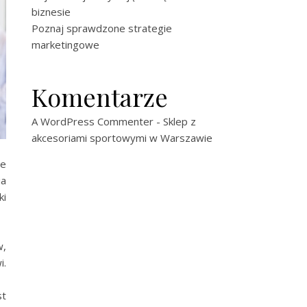
biznesie
Poznaj sprawdzone strategie
marketingowe
Komentarze
A WordPress Commenter
-
Sklep z
akcesoriami sportowymi w Warszawie
ze
ia
ki
w,
.
st