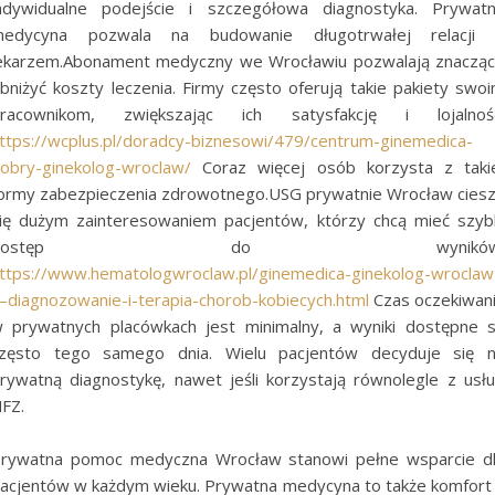
ndywidualne podejście i szczegółowa diagnostyka. Prywat
edycyna pozwala na budowanie długotrwałej relacji
ekarzem.Abonament medyczny we Wrocławiu pozwalają znaczą
bniżyć koszty leczenia. Firmy często oferują takie pakiety swo
racownikom, zwiększając ich satysfakcję i lojalnoś
ttps://wcplus.pl/doradcy-biznesowi/479/centrum-ginemedica-
obry-ginekolog-wroclaw/
Coraz więcej osób korzysta z taki
ormy zabezpieczenia zdrowotnego.USG prywatnie Wrocław cies
ię dużym zainteresowaniem pacjentów, którzy chcą mieć szyb
dostęp do wyników
ttps://www.hematologwroclaw.pl/ginemedica-ginekolog-wroclaw
diagnozowanie-i-terapia-chorob-kobiecych.html
Czas oczekiwan
 prywatnych placówkach jest minimalny, a wyniki dostępne 
zęsto tego samego dnia. Wielu pacjentów decyduje się 
rywatną diagnostykę, nawet jeśli korzystają równolegle z usł
FZ.
rywatna pomoc medyczna Wrocław stanowi pełne wsparcie d
acjentów w każdym wieku. Prywatna medycyna to także komfort