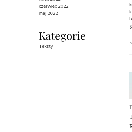
k
czerwiec 2022
l
maj 2022
b
g
Kategorie
P
Teksty