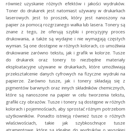
również uzyskanie różnych efektów i jakości wydruków.
Toner do drukarek jest natomiast używany w drukarkach
laserowych. Jest to proszek, który jest nanoszony na
papier za pomocą rozgrzanego wałka lub lasera. Tonery są
znane z tego, że oferują szybki i precyzyjny proces
drukowania, a także są wydajne i nie wymagają częstych
wymian. Są one dostępne w różnych kolorach, co umożliwia
drukowanie zarówno tekstu, jak i grafik w kolorze. Tusze
do drukarek oraz tonery to niezbędne materiały
eksploatacyjne używane w drukarkach, które umożliwiają
przekształcenie danych cyfrowych na fizyczne wydruki na
papierze. Zarówno tusze, jak i tonery składają się z
pigmentów barwnych oraz innych składników chemicznych,
które są nanoszone na papier w celu tworzenia tekstu,
grafiki czy obrazów. Tusze i tonery są dostępne w różnych
kolorach i pojemnościach, aby sprostać różnym potrzebom
użytkowników. Ponadto istnieją również tusze o różnych
właściwościach, takie jak szybkoschnące tusze
atramentowe, które są idealne do wydruków o wysokiej