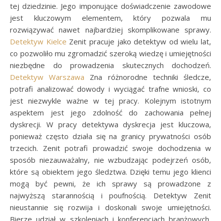
tej dziedzinie. Jego imponujące doświadczenie zawodowe
jest kluczowym elementem, który pozwala mu
rozwiązywać nawet najbardziej skomplikowane sprawy.
Detektyw Kielce
Zenit pracuje jako detektyw od wielu lat,
co pozwoliło mu zgromadzić szeroką wiedzę i umiejętności
niezbędne do prowadzenia skutecznych dochodzeń.
Detektyw Warszawa
Zna różnorodne techniki śledcze,
potrafi analizować dowody i wyciągać trafne wnioski, co
jest niezwykle ważne w tej pracy. Kolejnym istotnym
aspektem jest jego zdolność do zachowania pełnej
dyskrecji. W pracy detektywa dyskrecja jest kluczowa,
ponieważ często działa się na granicy prywatności osób
trzecich. Zenit potrafi prowadzić swoje dochodzenia w
sposób niezauważalny, nie wzbudzając podejrzeń osób,
które są obiektem jego śledztwa. Dzięki temu jego klienci
mogą być pewni, że ich sprawy są prowadzone z
najwyższą starannością i poufnością. Detektyw Zenit
nieustannie się rozwija i doskonali swoje umiejętności.
Bierze udział w szkoleniach i konferencjach branżowych,