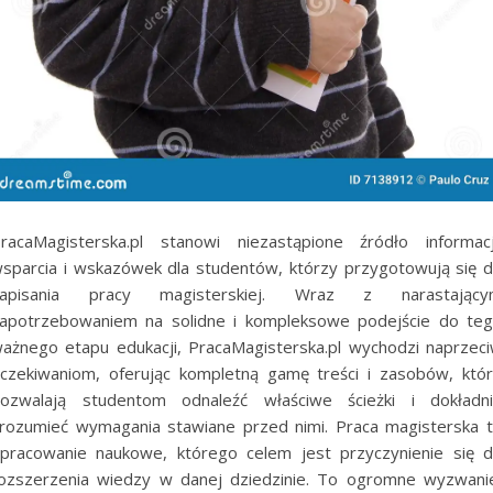
racaMagisterska.pl stanowi niezastąpione źródło informacj
sparcia i wskazówek dla studentów, którzy przygotowują się 
napisania pracy magisterskiej. Wraz z narastający
apotrzebowaniem na solidne i kompleksowe podejście do te
ażnego etapu edukacji, PracaMagisterska.pl wychodzi naprzec
czekiwaniom, oferując kompletną gamę treści i zasobów, któ
ozwalają studentom odnaleźć właściwe ścieżki i dokładn
rozumieć wymagania stawiane przed nimi. Praca magisterska 
pracowanie naukowe, którego celem jest przyczynienie się 
ozszerzenia wiedzy w danej dziedzinie. To ogromne wyzwani