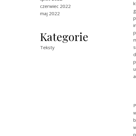
k
czerwiec 2022
g
maj 2022
p
i
Kategorie
p
m
s
Teksty
d
p
u
a
P
w
b
p