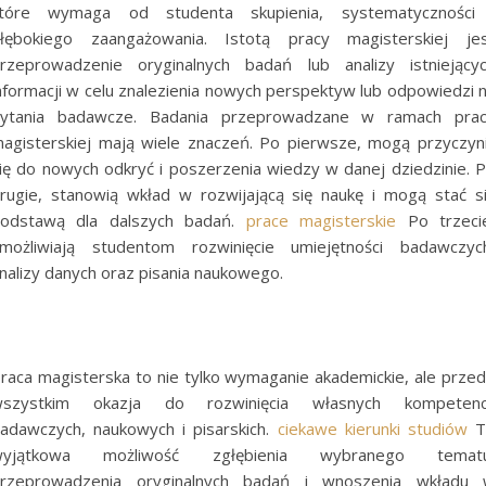
tóre wymaga od studenta skupienia, systematyczności
łębokiego zaangażowania. Istotą pracy magisterskiej je
rzeprowadzenie oryginalnych badań lub analizy istniejący
nformacji w celu znalezienia nowych perspektyw lub odpowiedzi 
ytania badawcze. Badania przeprowadzane w ramach pra
agisterskiej mają wiele znaczeń. Po pierwsze, mogą przyczyn
ię do nowych odkryć i poszerzenia wiedzy w danej dziedzinie. 
rugie, stanowią wkład w rozwijającą się naukę i mogą stać s
odstawą dla dalszych badań.
prace magisterskie
Po trzeci
możliwiają studentom rozwinięcie umiejętności badawczyc
nalizy danych oraz pisania naukowego.
raca magisterska to nie tylko wymaganie akademickie, ale prze
szystkim okazja do rozwinięcia własnych kompetenc
adawczych, naukowych i pisarskich.
ciekawe kierunki studiów
T
wyjątkowa możliwość zgłębienia wybranego tematu
rzeprowadzenia oryginalnych badań i wnoszenia wkładu