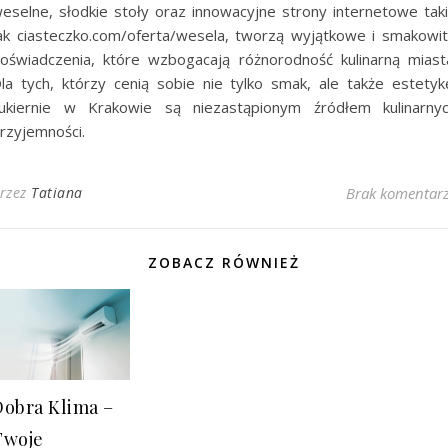
eselne, słodkie stoły oraz innowacyjne strony internetowe tak
ak ciasteczko.com/oferta/wesela, tworzą wyjątkowe i smakowi
oświadczenia, które wzbogacają różnorodność kulinarną miast
la tych, którzy cenią sobie nie tylko smak, ale także estetyk
ukiernie w Krakowie są niezastąpionym źródłem kulinarny
rzyjemności.
rzez
Tatiana
Brak komentar
ZOBACZ RÓWNIEŻ
Dobra Klima –
Twoje