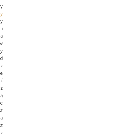
zy
wy
zy
 i
wa
 w
ty
od
 z
we
ać
 z
ją
ie
st
ha
st
ez