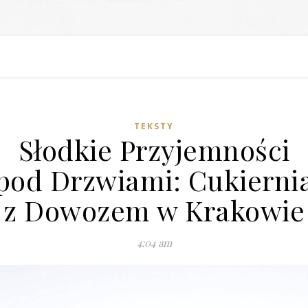
TEKSTY
Słodkie Przyjemności
pod Drzwiami: Cukierni
z Dowozem w Krakowie
4:04 am