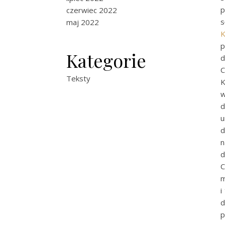
p
czerwiec 2022
s
maj 2022
K
p
Kategorie
d
C
Teksty
K
w
d
u
d
n
d
C
m
i
d
p