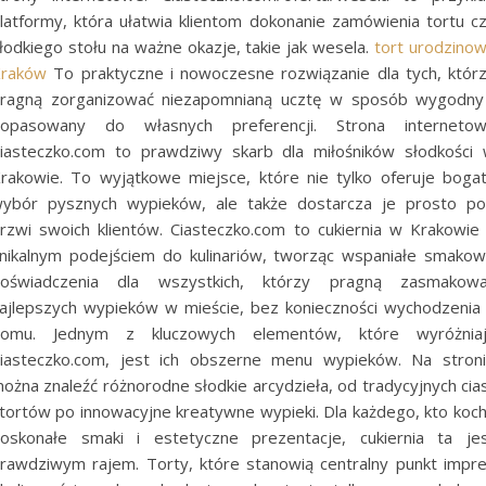
latformy, która ułatwia klientom dokonanie zamówienia tortu c
łodkiego stołu na ważne okazje, takie jak wesela.
tort urodzino
raków
To praktyczne i nowoczesne rozwiązanie dla tych, któr
ragną zorganizować niezapomnianą ucztę w sposób wygodny
opasowany do własnych preferencji. Strona interneto
iasteczko.com to prawdziwy skarb dla miłośników słodkości
rakowie. To wyjątkowe miejsce, które nie tylko oferuje boga
ybór pysznych wypieków, ale także dostarcza je prosto p
rzwi swoich klientów. Ciasteczko.com to cukiernia w Krakowie
nikalnym podejściem do kulinariów, tworząc wspaniałe smako
oświadczenia dla wszystkich, którzy pragną zasmakow
ajlepszych wypieków w mieście, bez konieczności wychodzenia
omu. Jednym z kluczowych elementów, które wyróżnia
iasteczko.com, jest ich obszerne menu wypieków. Na stron
ożna znaleźć różnorodne słodkie arcydzieła, od tradycyjnych cia
 tortów po innowacyjne kreatywne wypieki. Dla każdego, kto koc
oskonałe smaki i estetyczne prezentacje, cukiernia ta je
rawdziwym rajem. Torty, które stanowią centralny punkt impr