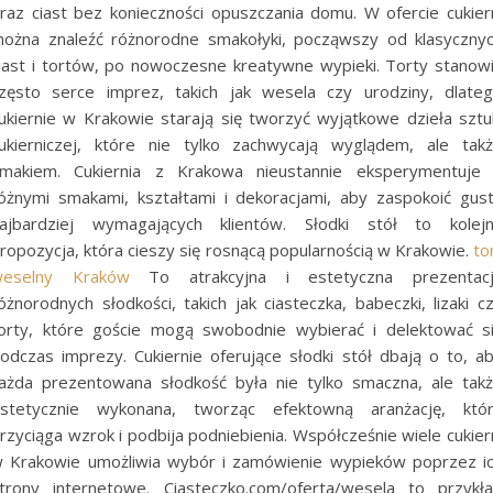
raz ciast bez konieczności opuszczania domu. W ofercie cukier
ożna znaleźć różnorodne smakołyki, począwszy od klasyczny
iast i tortów, po nowoczesne kreatywne wypieki. Torty stanow
zęsto serce imprez, takich jak wesela czy urodziny, dlate
ukiernie w Krakowie starają się tworzyć wyjątkowe dzieła sztu
ukierniczej, które nie tylko zachwycają wyglądem, ale tak
makiem. Cukiernia z Krakowa nieustannie eksperymentuje
óżnymi smakami, kształtami i dekoracjami, aby zaspokoić gus
ajbardziej wymagających klientów. Słodki stół to kolej
ropozycja, która cieszy się rosnącą popularnością w Krakowie.
to
weselny Kraków
To atrakcyjna i estetyczna prezentac
óżnorodnych słodkości, takich jak ciasteczka, babeczki, lizaki c
orty, które goście mogą swobodnie wybierać i delektować s
odczas imprezy. Cukiernie oferujące słodki stół dbają o to, a
ażda prezentowana słodkość była nie tylko smaczna, ale tak
stetycznie wykonana, tworząc efektowną aranżację, któ
rzyciąga wzrok i podbija podniebienia. Współcześnie wiele cukier
 Krakowie umożliwia wybór i zamówienie wypieków poprzez i
trony internetowe. Ciasteczko.com/oferta/wesela to przykł