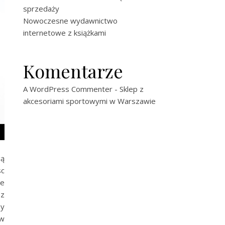
sprzedaży
Nowoczesne wydawnictwo
internetowe z książkami
Komentarze
A WordPress Commenter
-
Sklep z
akcesoriami sportowymi w Warszawie
gą
sc
że
 z
zy
ów