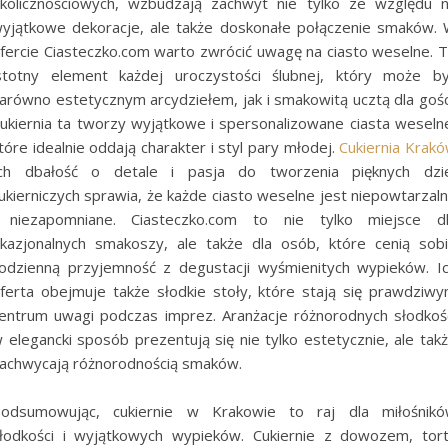
kolicznościowych, wzbudzają zachwyt nie tylko ze względu 
yjątkowe dekoracje, ale także doskonałe połączenie smaków.
fercie Ciasteczko.com warto zwrócić uwagę na ciasto weselne. 
stotny element każdej uroczystości ślubnej, który może b
arówno estetycznym arcydziełem, jak i smakowitą ucztą dla gośc
ukiernia ta tworzy wyjątkowe i spersonalizowane ciasta weseln
tóre idealnie oddają charakter i styl pary młodej.
Cukiernia Krak
ch dbałość o detale i pasja do tworzenia pięknych dzi
ukierniczych sprawia, że każde ciasto weselne jest niepowtarzal
 niezapomniane. Ciasteczko.com to nie tylko miejsce d
kazjonalnych smakoszy, ale także dla osób, które cenią sob
odzienną przyjemność z degustacji wyśmienitych wypieków. I
ferta obejmuje także słodkie stoły, które stają się prawdziw
entrum uwagi podczas imprez. Aranżacje różnorodnych słodkoś
 elegancki sposób prezentują się nie tylko estetycznie, ale tak
achwycają różnorodnością smaków.
odsumowując, cukiernie w Krakowie to raj dla miłośnik
łodkości i wyjątkowych wypieków. Cukiernie z dowozem, tor