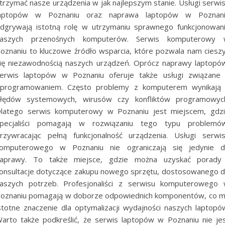
trzymać nasze urządzenia w jak najlepszym stanie. Usługi serwi
aptopów w Poznaniu oraz naprawa laptopów w Poznan
dgrywają istotną rolę w utrzymaniu sprawnego funkcjonowan
aszych przenośnych komputerów. Serwis komputerowy
oznaniu to kluczowe źródło wsparcia, które pozwala nam ciesz
ię niezawodnością naszych urządzeń. Oprócz naprawy laptopó
erwis laptopów w Poznaniu oferuje także usługi związane
programowaniem. Często problemy z komputerem wynikają
łędów systemowych, wirusów czy konfliktów programowyc
latego serwis komputerowy w Poznaniu jest miejscem, gdz
pecjaliści pomagają w rozwiązaniu tego typu problemó
rzywracając pełną funkcjonalność urządzenia. Usługi serwi
omputerowego w Poznaniu nie ograniczają się jedynie 
aprawy. To także miejsce, gdzie można uzyskać porady
onsultacje dotyczące zakupu nowego sprzętu, dostosowanego 
aszych potrzeb. Profesjonaliści z serwisu komputerowego
oznaniu pomagają w doborze odpowiednich komponentów, co 
stotne znaczenie dla optymalizacji wydajności naszych laptopó
arto także podkreślić, że serwis laptopów w Poznaniu nie je