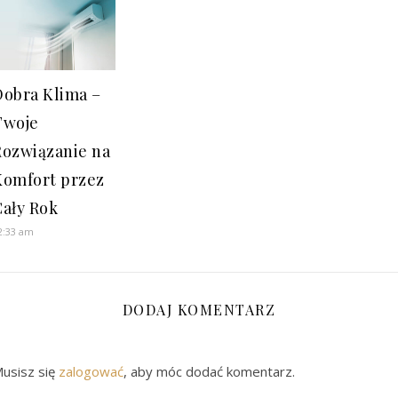
Dobra Klima –
Twoje
Rozwiązanie na
Komfort przez
Cały Rok
2:33 am
DODAJ KOMENTARZ
usisz się
zalogować
, aby móc dodać komentarz.