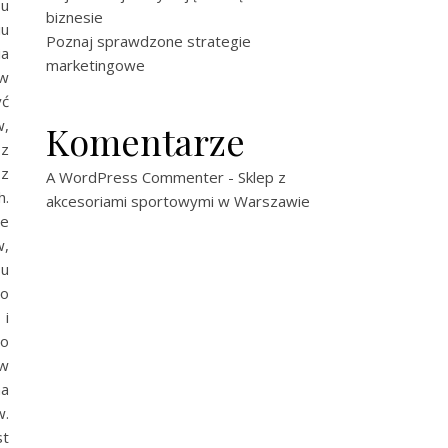
su
biznesie
iu
Poznaj sprawdzone strategie
ia
marketingowe
 w
yć
w,
Komentarze
 z
 z
A WordPress Commenter
-
Sklep z
h.
akcesoriami sportowymi w Warszawie
ie
w,
su
do
 i
do
 w
ma
w.
st