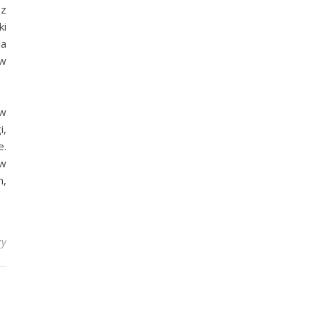
 z
ki
la
ów
 w
i,
e.
ów
m,
zy