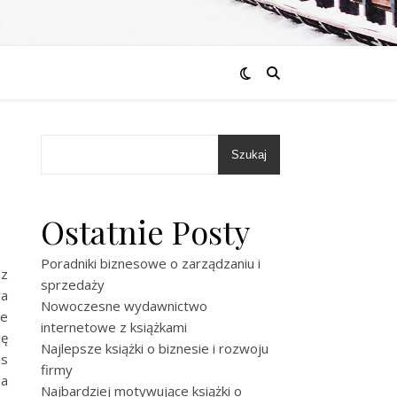
Szukaj
Ostatnie Posty
Poradniki biznesowe o zarządzaniu i
az
sprzedaży
wa
Nowoczesne wydawnictwo
ie
internetowe z książkami
ię
Najlepsze książki o biznesie i rozwoju
is
firmy
ga
Najbardziej motywujące książki o