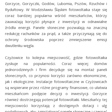
Gorzyce, Gorzyczki, Godów, Lubomia, Pszów, Rzuchów i
Rydułtowy. W Wodzisławiu Śląskim fotowoltaika staje się
coraz bardziej popularna wśród mieszkańców, którzy
zauważają korzyści płynące z inwestycji w odnawialne
źródła energii. Panele słoneczne pozwalają na znaczną
redukcję rachunków za prąd, a także przyczyniają się do
ochrony środowiska poprzez zmniejszenie emisji
dwutlenku węgla.
Czyżowice to kolejna miejscowość, gdzie fotowoltaika
zyskuje na popularności. Coraz więcej domów
jednorodzinnych i firm decyduje się na montaż paneli
słonecznych, co przynosi korzyści zarówno ekonomiczne,
jak i ekologiczne. Instalacje fotowoltaiczne w Czyżowicach
są wspierane przez różne programy finansowe, co ułatwia
mieszkańcom podjęcie decyzji o inwestycji. Gorzyce
również dostrzegają potencjał fotowoltaiki. Mieszkańcy tej
miejscowości korzystają z dostępnych dotacji i ulg
podatkowych, aby zainstalować panele słoneczne i czerpać