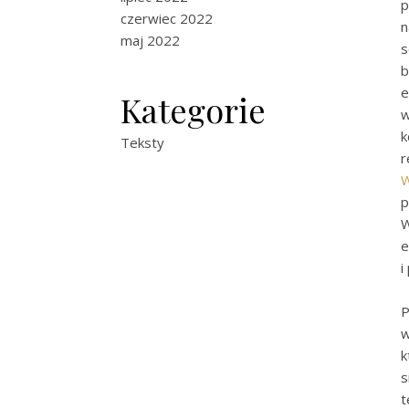
p
czerwiec 2022
n
maj 2022
s
b
e
Kategorie
w
k
Teksty
r
W
p
W
e
i
P
w
k
s
t