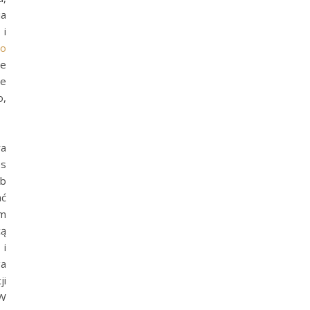
ia
 i
ro
we
le
o,
ra
es
eb
ać
em
cą
 i
ga
ji
 W