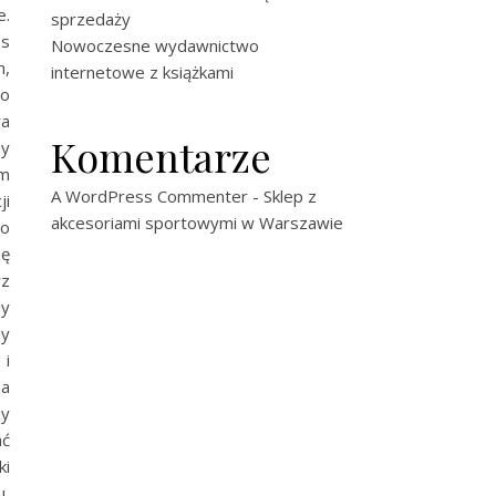
e.
sprzedaży
es
Nowoczesne wydawnictwo
h,
internetowe z książkami
to
ra
Komentarze
by
ym
A WordPress Commenter
-
Sklep z
ji
akcesoriami sportowymi w Warszawie
do
ię
rz
y
ny
 i
ia
zy
ać
ki
u,