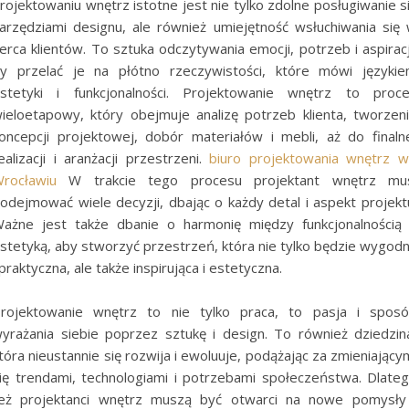
rojektowaniu wnętrz istotne jest nie tylko zdolne posługiwanie s
arzędziami designu, ale również umiejętność wsłuchiwania się
erca klientów. To sztuka odczytywania emocji, potrzeb i aspiracj
y przelać je na płótno rzeczywistości, które mówi języki
stetyki i funkcjonalności. Projektowanie wnętrz to proc
ieloetapowy, który obejmuje analizę potrzeb klienta, tworzen
oncepcji projektowej, dobór materiałów i mebli, aż do finaln
ealizacji i aranżacji przestrzeni.
biuro projektowania wnętrz 
rocławiu
W trakcie tego procesu projektant wnętrz mu
odejmować wiele decyzji, dbając o każdy detal i aspekt projekt
ażne jest także dbanie o harmonię między funkcjonalnością
stetyką, aby stworzyć przestrzeń, która nie tylko będzie wygod
 praktyczna, ale także inspirująca i estetyczna.
rojektowanie wnętrz to nie tylko praca, to pasja i spos
yrażania siebie poprzez sztukę i design. To również dziedzin
tóra nieustannie się rozwija i ewoluuje, podążając za zmieniający
ię trendami, technologiami i potrzebami społeczeństwa. Dlate
eż projektanci wnętrz muszą być otwarci na nowe pomysły