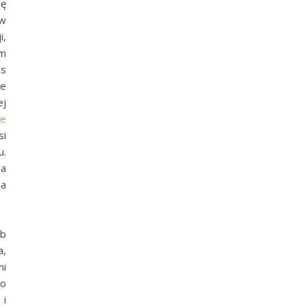
ię
 w
i,
em
es
ie
ej
we
si
u.
 a
na
ób
a,
mi
go
 i