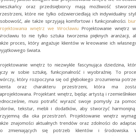
ieszkańcy oraz przedsiębiorcy mają możliwość stworzen
rzestrzeni, które nie tylko odzwierciedlają ich indywidualny styl
sobowość, ale także sprzyjają komfortowi i funkcjonalności.
biu
rojektowania wnętrz we Wrocławiu
Projektowanie wnętrz 
rocławiu to nie tylko sztuka tworzenia pięknych aranżacji, a
akże proces, który angażuje klientów w kreowanie ich własneg
yjątkowego świata.
rojektowanie wnętrz to niezwykle fascynująca dziedzina, któ
ączy w sobie sztukę, funkcjonalność i wyobraźnię. To proc
wórczy, który rozpoczyna się od głębokiego zrozumienia potrz
lienta oraz charakteru przestrzeni, która ma zost
aprojektowana. Projektant wnętrz, będąc artystą i rzemieślniki
ednocześnie, musi potrafić wyrazić swoje pomysły za pomo
olorów, tekstur, mebli i dodatków, aby stworzyć harmonijną
rzyjemną dla oka przestrzeń. Projektowanie wnętrz wyma
akże znajomości aktualnych trendów oraz zdolności do adaptac
o zmieniających się potrzeb klientów i środowiska.