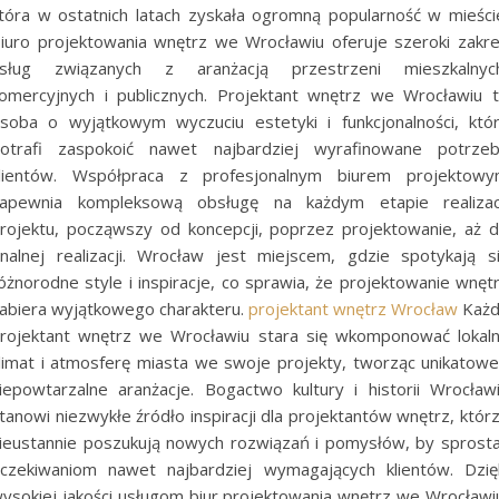
tóra w ostatnich latach zyskała ogromną popularność w mieści
iuro projektowania wnętrz we Wrocławiu oferuje szeroki zakr
sług związanych z aranżacją przestrzeni mieszkalnyc
omercyjnych i publicznych. Projektant wnętrz we Wrocławiu 
soba o wyjątkowym wyczuciu estetyki i funkcjonalności, któ
otrafi zaspokoić nawet najbardziej wyrafinowane potrze
lientów. Współpraca z profesjonalnym biurem projektow
apewnia kompleksową obsługę na każdym etapie realizac
rojektu, począwszy od koncepcji, poprzez projektowanie, aż 
inalnej realizacji. Wrocław jest miejscem, gdzie spotykają s
óżnorodne style i inspiracje, co sprawia, że projektowanie wnęt
abiera wyjątkowego charakteru.
projektant wnętrz Wrocław
Każd
rojektant wnętrz we Wrocławiu stara się wkomponować lokal
limat i atmosferę miasta we swoje projekty, tworząc unikatowe
iepowtarzalne aranżacje. Bogactwo kultury i historii Wrocław
tanowi niezwykłe źródło inspiracji dla projektantów wnętrz, któr
ieustannie poszukują nowych rozwiązań i pomysłów, by sprost
czekiwaniom nawet najbardziej wymagających klientów. Dzię
ysokiej jakości usługom biur projektowania wnętrz we Wrocławi