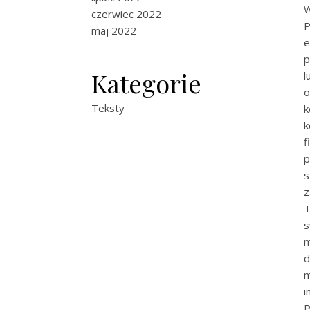
czerwiec 2022
P
maj 2022
e
p
Kategorie
l
o
Teksty
k
k
f
p
s
z
T
s
m
d
m
P