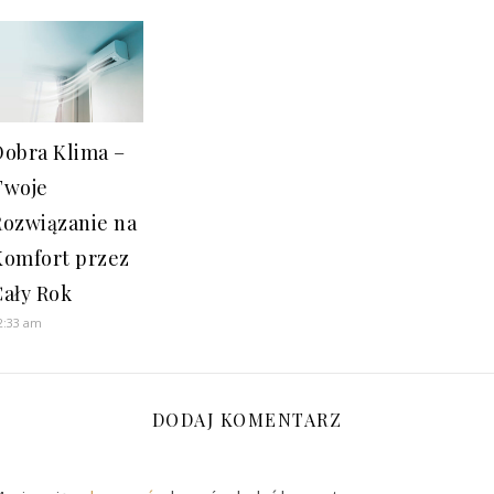
Dobra Klima –
Twoje
Rozwiązanie na
Komfort przez
Cały Rok
2:33 am
DODAJ KOMENTARZ