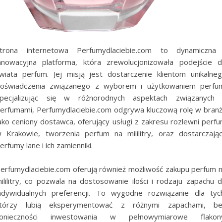
trona internetowa Perfumydlaciebie.com to dynamiczna
nnowacyjna platforma, która zrewolucjonizowała podejście 
wiata perfum. Jej misją jest dostarczenie klientom unikalne
oświadczenia związanego z wyborem i użytkowaniem perfu
pecjalizując się w różnorodnych aspektach związanych
erfumami, Perfumydlaciebie.com odgrywa kluczową rolę w bran
ako ceniony dostawca, oferujący usługi z zakresu rozlewni perf
 Krakowie, tworzenia perfum na mililitry, oraz dostarczają
erfumy lane i ich zamienniki.
erfumydlaciebie.com oferują również możliwość zakupu perfum 
ililitry, co pozwala na dostosowanie ilości i rodzaju zapachu 
ndywidualnych preferencji. To wygodne rozwiązanie dla tyc
tórzy lubią eksperymentować z różnymi zapachami, b
konieczności inwestowania w pełnowymiarowe flakony