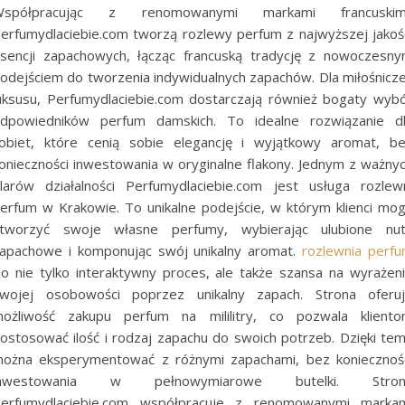
Współpracując z renomowanymi markami francuskimi
erfumydlaciebie.com tworzą rozlewy perfum z najwyższej jakoś
sencji zapachowych, łącząc francuską tradycję z nowoczesn
odejściem do tworzenia indywidualnych zapachów. Dla miłośnicz
uksusu, Perfumydlaciebie.com dostarczają również bogaty wyb
dpowiedników perfum damskich. To idealne rozwiązanie d
obiet, które cenią sobie elegancję i wyjątkowy aromat, b
onieczności inwestowania w oryginalne flakony. Jednym z ważny
ilarów działalności Perfumydlaciebie.com jest usługa rozlew
erfum w Krakowie. To unikalne podejście, w którym klienci mo
tworzyć swoje własne perfumy, wybierając ulubione nu
apachowe i komponując swój unikalny aromat.
rozlewnia perf
o nie tylko interaktywny proces, ale także szansa na wyrażen
wojej osobowości poprzez unikalny zapach. Strona oferu
ożliwość zakupu perfum na mililitry, co pozwala klient
ostosować ilość i rodzaj zapachu do swoich potrzeb. Dzięki te
ożna eksperymentować z różnymi zapachami, bez koniecznoś
inwestowania w pełnowymiarowe butelki. Stron
erfumydlaciebie.com współpracuje z renomowanymi marka