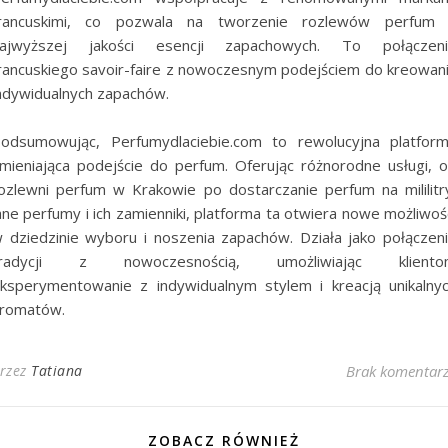
rancuskimi, co pozwala na tworzenie rozlewów perfum
ajwyższej jakości esencji zapachowych. To połączen
rancuskiego savoir-faire z nowoczesnym podejściem do kreowan
ndywidualnych zapachów.
odsumowując, Perfumydlaciebie.com to rewolucyjna platfor
mieniająca podejście do perfum. Oferując różnorodne usługi, 
ozlewni perfum w Krakowie po dostarczanie perfum na mililitr
ane perfumy i ich zamienniki, platforma ta otwiera nowe możliwoś
 dziedzinie wyboru i noszenia zapachów. Działa jako połączen
tradycji z nowoczesnością, umożliwiając kliento
ksperymentowanie z indywidualnym stylem i kreacją unikalny
romatów.
rzez
Tatiana
Brak komentar
ZOBACZ RÓWNIEŻ