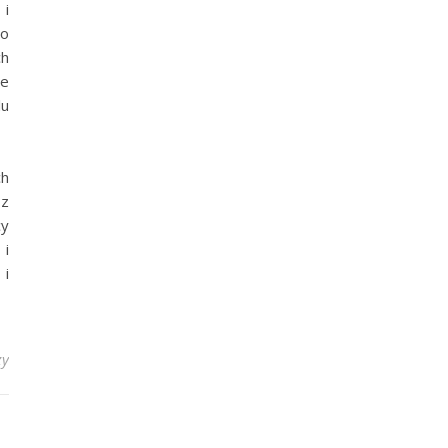
 i
go
ch
ie
lu
ch
 z
cy
 i
 i
zy