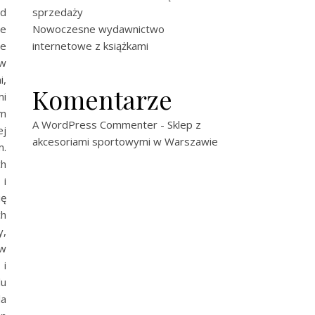
od
sprzedaży
ie
Nowoczesne wydawnictwo
ie
internetowe z książkami
 w
i,
Komentarze
mi
em
A WordPress Commenter
-
Sklep z
ej
akcesoriami sportowymi w Warszawie
m.
ch
 i
ię
ch
y,
ów
 i
lu
la