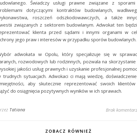
udowlanego. Świadczy usługi prawne związane z sporami
roblemami dotyczącymi kontraktów budowlanych, wadliwe
ykonawstwa, roszczeń odszkodowawczych, a także inny
westii związanych z sektorem budowlanym. Adwokat ten będz
eprezentować klienta przed sądami i innymi organami w ce
chrony jego praw i interesów w przypadku sporów budowlanych.
ybór adwokata w Opolu, który specjalizuje się w sprawa
aranych, rozwodowych lub rodzinnych, pozwala na skorzystanie
ysokiej jakości usług prawnych i uzyskanie profesjonalnej pomo
 trudnych sytuacjach. Adwokaci ci mają wiedzę, doświadczenie
miejętności, aby skutecznie reprezentować swoich klientów
ążyć do osiągnięcia pozytywnych wyników w ich sprawach.
rzez
Tatiana
Brak komentar
ZOBACZ RÓWNIEŻ