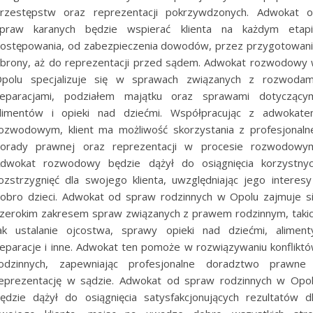
rzestępstw oraz reprezentacji pokrzywdzonych. Adwokat 
praw karanych będzie wspierać klienta na każdym etap
ostępowania, od zabezpieczenia dowodów, przez przygotowan
brony, aż do reprezentacji przed sądem. Adwokat rozwodowy
polu specjalizuje się w sprawach związanych z rozwodam
eparacjami, podziałem majątku oraz sprawami dotyczący
limentów i opieki nad dziećmi. Współpracując z adwokat
ozwodowym, klient ma możliwość skorzystania z profesjonaln
orady prawnej oraz reprezentacji w procesie rozwodowy
dwokat rozwodowy będzie dążył do osiągnięcia korzystny
ozstrzygnięć dla swojego klienta, uwzględniając jego interesy
obro dzieci. Adwokat od spraw rodzinnych w Opolu zajmuje s
zerokim zakresem spraw związanych z prawem rodzinnym, taki
ak ustalanie ojcostwa, sprawy opieki nad dziećmi, aliment
eparacje i inne. Adwokat ten pomoże w rozwiązywaniu konflikt
odzinnych, zapewniając profesjonalne doradztwo prawne
eprezentację w sądzie. Adwokat od spraw rodzinnych w Opo
ędzie dążył do osiągnięcia satysfakcjonujących rezultatów d