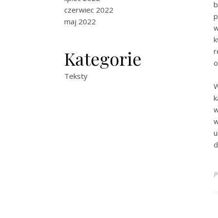
b
czerwiec 2022
p
maj 2022
w
k
r
Kategorie
o
Teksty
W
k
w
w
u
d
P