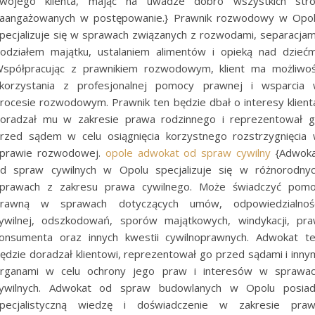
wojego klienta, mając na uwadze dobro wszystkich str
aangażowanych w postępowanie.} Prawnik rozwodowy w Opo
pecjalizuje się w sprawach związanych z rozwodami, separacjam
odziałem majątku, ustalaniem alimentów i opieką nad dziećm
spółpracując z prawnikiem rozwodowym, klient ma możliwo
korzystania z profesjonalnej pomocy prawnej i wsparcia
rocesie rozwodowym. Prawnik ten będzie dbał o interesy klient
oradzał mu w zakresie prawa rodzinnego i reprezentował 
rzed sądem w celu osiągnięcia korzystnego rozstrzygnięcia
prawie rozwodowej.
opole adwokat od spraw cywilny
{Adwok
d spraw cywilnych w Opolu specjalizuje się w różnorodny
prawach z zakresu prawa cywilnego. Może świadczyć pom
rawną w sprawach dotyczących umów, odpowiedzialnoś
ywilnej, odszkodowań, sporów majątkowych, windykacji, pr
onsumenta oraz innych kwestii cywilnoprawnych. Adwokat t
ędzie doradzał klientowi, reprezentował go przed sądami i inny
rganami w celu ochrony jego praw i interesów w sprawa
ywilnych. Adwokat od spraw budowlanych w Opolu posia
pecjalistyczną wiedzę i doświadczenie w zakresie pra