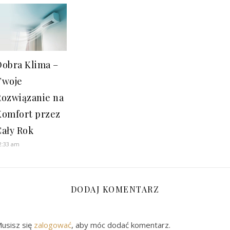
Dobra Klima –
Twoje
Rozwiązanie na
Komfort przez
Cały Rok
2:33 am
DODAJ KOMENTARZ
usisz się
zalogować
, aby móc dodać komentarz.