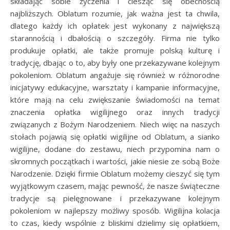
składając sobie życzenia i ciesząc się obecnością
najbliższych. Oblatum rozumie, jak ważna jest ta chwila,
dlatego każdy ich opłatek jest wykonany z największą
starannością i dbałością o szczegóły. Firma nie tylko
produkuje opłatki, ale także promuje polską kulturę i
tradycję, dbając o to, aby były one przekazywane kolejnym
pokoleniom. Oblatum angażuje się również w różnorodne
inicjatywy edukacyjne, warsztaty i kampanie informacyjne,
które mają na celu zwiększanie świadomości na temat
znaczenia opłatka wigilijnego oraz innych tradycji
związanych z Bożym Narodzeniem. Niech więc na naszych
stołach pojawią się opłatki wigilijne od Oblatum, a sianko
wigilijne, dodane do zestawu, niech przypomina nam o
skromnych początkach i wartości, jakie niesie ze sobą Boże
Narodzenie. Dzięki firmie Oblatum możemy cieszyć się tym
wyjątkowym czasem, mając pewność, że nasze świąteczne
tradycje są pielęgnowane i przekazywane kolejnym
pokoleniom w najlepszy możliwy sposób. Wigilijna kolacja
to czas, kiedy wspólnie z bliskimi dzielimy się opłatkiem,