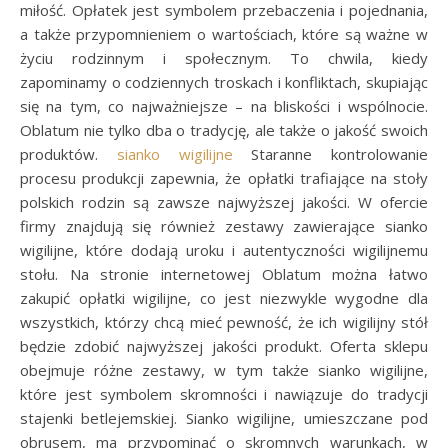
miłość. Opłatek jest symbolem przebaczenia i pojednania,
a także przypomnieniem o wartościach, które są ważne w
życiu rodzinnym i społecznym. To chwila, kiedy
zapominamy o codziennych troskach i konfliktach, skupiając
się na tym, co najważniejsze – na bliskości i wspólnocie.
Oblatum nie tylko dba o tradycję, ale także o jakość swoich
produktów.
sianko wigilijne
Staranne kontrolowanie
procesu produkcji zapewnia, że opłatki trafiające na stoły
polskich rodzin są zawsze najwyższej jakości. W ofercie
firmy znajdują się również zestawy zawierające sianko
wigilijne, które dodają uroku i autentyczności wigilijnemu
stołu. Na stronie internetowej Oblatum można łatwo
zakupić opłatki wigilijne, co jest niezwykle wygodne dla
wszystkich, którzy chcą mieć pewność, że ich wigilijny stół
będzie zdobić najwyższej jakości produkt. Oferta sklepu
obejmuje różne zestawy, w tym także sianko wigilijne,
które jest symbolem skromności i nawiązuje do tradycji
stajenki betlejemskiej. Sianko wigilijne, umieszczane pod
obrusem, ma przypominać o skromnych warunkach, w