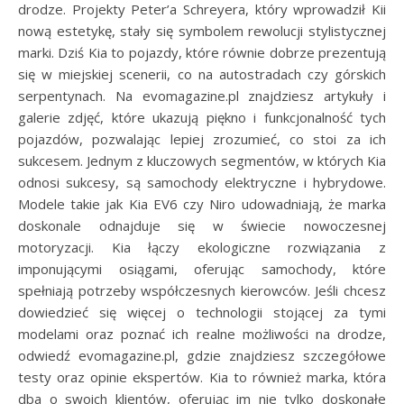
drodze. Projekty Peter’a Schreyera, który wprowadził Kii
nową estetykę, stały się symbolem rewolucji stylistycznej
marki. Dziś Kia to pojazdy, które równie dobrze prezentują
się w miejskiej scenerii, co na autostradach czy górskich
serpentynach. Na evomagazine.pl znajdziesz artykuły i
galerie zdjęć, które ukazują piękno i funkcjonalność tych
pojazdów, pozwalając lepiej zrozumieć, co stoi za ich
sukcesem. Jednym z kluczowych segmentów, w których Kia
odnosi sukcesy, są samochody elektryczne i hybrydowe.
Modele takie jak Kia EV6 czy Niro udowadniają, że marka
doskonale odnajduje się w świecie nowoczesnej
motoryzacji. Kia łączy ekologiczne rozwiązania z
imponującymi osiągami, oferując samochody, które
spełniają potrzeby współczesnych kierowców. Jeśli chcesz
dowiedzieć się więcej o technologii stojącej za tymi
modelami oraz poznać ich realne możliwości na drodze,
odwiedź evomagazine.pl, gdzie znajdziesz szczegółowe
testy oraz opinie ekspertów. Kia to również marka, która
dba o swoich klientów, oferując im nie tylko doskonałe