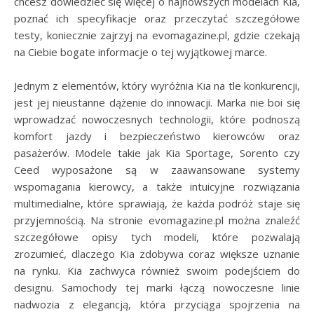
chcesz dowiedzieć się więcej o najnowszych modelach Kia,
poznać ich specyfikacje oraz przeczytać szczegółowe
testy, koniecznie zajrzyj na evomagazine.pl, gdzie czekają
na Ciebie bogate informacje o tej wyjątkowej marce.
Jednym z elementów, który wyróżnia Kia na tle konkurencji,
jest jej nieustanne dążenie do innowacji. Marka nie boi się
wprowadzać nowoczesnych technologii, które podnoszą
komfort jazdy i bezpieczeństwo kierowców oraz
pasażerów. Modele takie jak Kia Sportage, Sorento czy
Ceed wyposażone są w zaawansowane systemy
wspomagania kierowcy, a także intuicyjne rozwiązania
multimedialne, które sprawiają, że każda podróż staje się
przyjemnością. Na stronie evomagazine.pl można znaleźć
szczegółowe opisy tych modeli, które pozwalają
zrozumieć, dlaczego Kia zdobywa coraz większe uznanie
na rynku. Kia zachwyca również swoim podejściem do
designu. Samochody tej marki łączą nowoczesne linie
nadwozia z elegancją, która przyciąga spojrzenia na