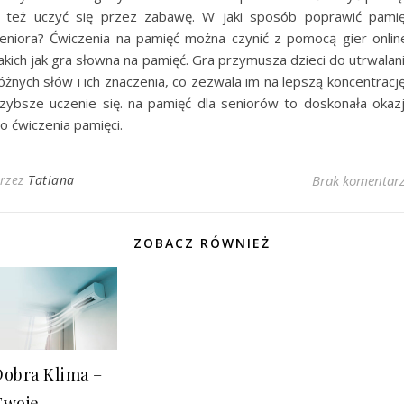
 też uczyć się przez zabawę. W jaki sposób poprawić pami
eniora? Ćwiczenia na pamięć można czynić z pomocą gier onlin
akich jak gra słowna na pamięć. Gra przymusza dzieci do utrwalan
óżnych słów i ich znaczenia, co zezwala im na lepszą koncentrację
zybsze uczenie się. na pamięć dla seniorów to doskonała okaz
o ćwiczenia pamięci.
rzez
Tatiana
Brak komentar
ZOBACZ RÓWNIEŻ
Dobra Klima –
Twoje