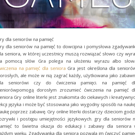
ry dla seniorów na pamięć
ry dla seniorów na pamięć to dowcipna i pomysłowa zgadywan
la seniora, w której uczestnicy muszą rozwiązać słowo czy wyr
a pomocą słów Gra polega na ułożeniu wyrazu albo słow
wiczenia na pamięć dla seniora
Gra jest określona dla senioró
orosłych, ale może w nią zagrać każdy, użytkowana jako zabaw
la seniorówi czy do ćwiczenia pamięci. na pamięć d
eniorówpomogą dorosłym zrozumieć ćwiczenia na pamięć d
eniora Gry online literki jest znakomita do ciekawych i kreatywny
ekcji języka i może być stosowana jako wygodny sposób na naukę
aukę poprzez zabawę. Gry online literki dostarczy dzieciom godz
ozrywki i postępu umiejętności językowych. gry dla seniorów 
amięć to świetna okazja do edukacji i zabawy dla seniora
ażdym wieku. Zgadywanka dla seniora pozwala im ćwiczyć pamię