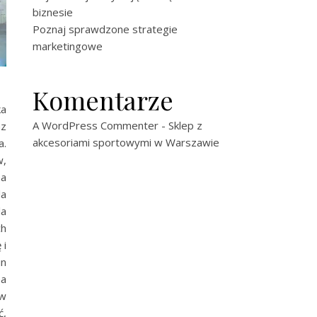
biznesie
Poznaj sprawdzone strategie
marketingowe
Komentarze
ka
A WordPress Commenter
-
Sklep z
az
akcesoriami sportowymi w Warszawie
a.
w,
na
la
la
ch
 i
in
na
 w
ć,