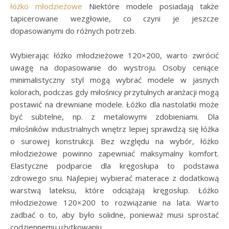
łóżko młodzieżowe
Niektóre modele posiadają także
tapicerowane wezgłowie, co czyni je jeszcze
dopasowanymi do różnych potrzeb.
Wybierając łóżko młodzieżowe 120×200, warto zwrócić
uwagę na dopasowanie do wystroju. Osoby ceniące
minimalistyczny styl mogą wybrać modele w jasnych
kolorach, podczas gdy miłośnicy przytulnych aranżacji mogą
postawić na drewniane modele. Łóżko dla nastolatki może
być subtelne, np. z metalowymi zdobieniami. Dla
miłośników industrialnych wnętrz lepiej sprawdzą się łóżka
o surowej konstrukcji. Bez względu na wybór, łóżko
młodzieżowe powinno zapewniać maksymalny komfort.
Elastyczne podparcie dla kręgosłupa to podstawa
zdrowego snu. Najlepiej wybierać materace z dodatkową
warstwą lateksu, które odciążają kręgosłup. Łóżko
młodzieżowe 120×200 to rozwiązanie na lata. Warto
zadbać o to, aby było solidne, ponieważ musi sprostać
codziennemu użytkowaniu.