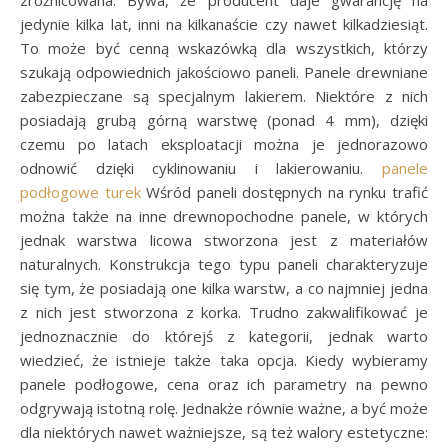
zróżnicowana. Bywa, że producent daje gwarancję na
jedynie kilka lat, inni na kilkanaście czy nawet kilkadziesiąt.
To może być cenną wskazówką dla wszystkich, którzy
szukają odpowiednich jakościowo paneli. Panele drewniane
zabezpieczane są specjalnym lakierem. Niektóre z nich
posiadają grubą górną warstwę (ponad 4 mm), dzięki
czemu po latach eksploatacji można je jednorazowo
odnowić dzięki cyklinowaniu i lakierowaniu.
panele
podłogowe turek
Wśród paneli dostępnych na rynku trafić
można także na inne drewnopochodne panele, w których
jednak warstwa licowa stworzona jest z materiałów
naturalnych. Konstrukcja tego typu paneli charakteryzuje
się tym, że posiadają one kilka warstw, a co najmniej jedna
z nich jest stworzona z korka. Trudno zakwalifikować je
jednoznacznie do którejś z kategorii, jednak warto
wiedzieć, że istnieje także taka opcja. Kiedy wybieramy
panele podłogowe, cena oraz ich parametry na pewno
odgrywają istotną rolę. Jednakże równie ważne, a być może
dla niektórych nawet ważniejsze, są też walory estetyczne: