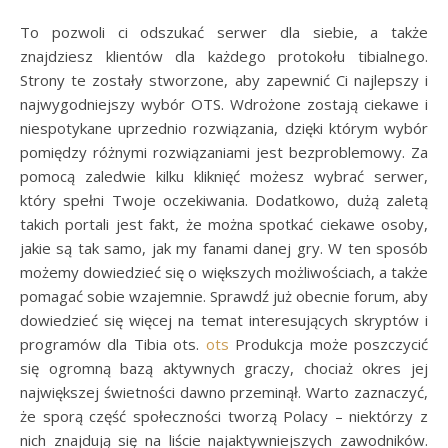
To pozwoli ci odszukać serwer dla siebie, a także
znajdziesz klientów dla każdego protokołu tibialnego.
Strony te zostały stworzone, aby zapewnić Ci najlepszy i
najwygodniejszy wybór OTS. Wdrożone zostają ciekawe i
niespotykane uprzednio rozwiązania, dzięki którym wybór
pomiędzy różnymi rozwiązaniami jest bezproblemowy. Za
pomocą zaledwie kilku kliknięć możesz wybrać serwer,
który spełni Twoje oczekiwania. Dodatkowo, dużą zaletą
takich portali jest fakt, że można spotkać ciekawe osoby,
jakie są tak samo, jak my fanami danej gry. W ten sposób
możemy dowiedzieć się o większych możliwościach, a także
pomagać sobie wzajemnie. Sprawdź już obecnie forum, aby
dowiedzieć się więcej na temat interesujących skryptów i
programów dla Tibia ots.
ots
Produkcja może poszczycić
się ogromną bazą aktywnych graczy, chociaż okres jej
największej świetności dawno przeminął. Warto zaznaczyć,
że sporą część społeczności tworzą Polacy – niektórzy z
nich znajdują się na liście najaktywniejszych zawodników.