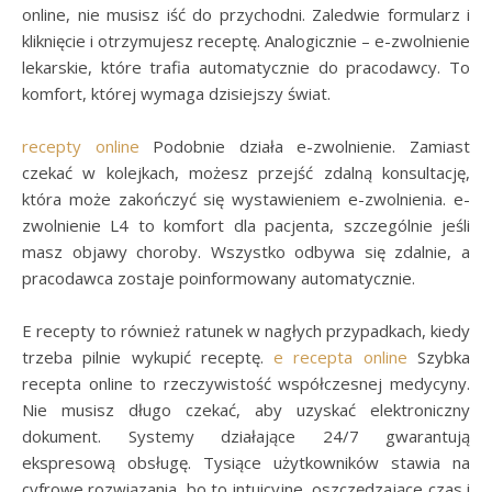
online, nie musisz iść do przychodni. Zaledwie formularz i
kliknięcie i otrzymujesz receptę. Analogicznie – e-zwolnienie
lekarskie, które trafia automatycznie do pracodawcy. To
komfort, której wymaga dzisiejszy świat.
recepty online
Podobnie działa e-zwolnienie. Zamiast
czekać w kolejkach, możesz przejść zdalną konsultację,
która może zakończyć się wystawieniem e-zwolnienia. e-
zwolnienie L4 to komfort dla pacjenta, szczególnie jeśli
masz objawy choroby. Wszystko odbywa się zdalnie, a
pracodawca zostaje poinformowany automatycznie.
E recepty to również ratunek w nagłych przypadkach, kiedy
trzeba pilnie wykupić receptę.
e recepta online
Szybka
recepta online to rzeczywistość współczesnej medycyny.
Nie musisz długo czekać, aby uzyskać elektroniczny
dokument. Systemy działające 24/7 gwarantują
ekspresową obsługę. Tysiące użytkowników stawia na
cyfrowe rozwiązania, bo to intuicyjne, oszczędzające czas i