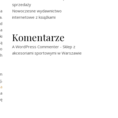
sprzedaży
ra
Nowoczesne wydawnictwo
a.
internetowe z książkami
ad
ia
Komentarze
ki
bą
A WordPress Commenter
-
Sklep z
ko
akcesoriami sportowymi w Warszawie
ch
m
j,
ga
ja
ię