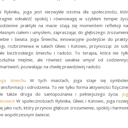
 Rybniku, joga jest niezwykle istotna dla społeczności, któ
ragnie odnaleźć spokój i równowagę w szybkim tempie życi
odzienne praktyki na macie stają się momentem refleksji n
łasnym ciałem i umysłem, zapraszając do głębszego zrozumien
iebie i świata. Joga Śmiechu, innowacyjne podejście do prakty
ogi, rozbrzmiewa w salach Gliwic i Katowic, przynosząc ze so
ale beztroskiego śmiechu i radości. To terapia, która nie tyl
ozluźnia mięśnie, ale również uwalnia umysł od codzienny
martwień, pozwalając na chwilę prawdziwej radości.
oga śmiechu
W tych miastach, joga staje się symbole
ransformacji i odrodzenia. To nie tylko forma aktywności fizyczne
le także droga do samopoznania i pełniejszego życia.
jo
atowice
W społecznościach Rybnika, Gliwic i Katowic, joga rozwi
ię jako ruch, który przynosi głębsze zrozumienie, spokój i harmon
e współczesnym świecie.