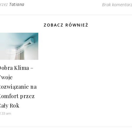
rzez
Tatiana
Brak komentar
ZOBACZ RÓWNIEŻ
Dobra Klima –
Twoje
Rozwiązanie na
Komfort przez
Cały Rok
2:33 am