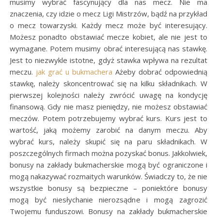
musimy wybrać fascynujący dla nas mecz. Nie ma
znaczenia, czy idzie o mecz Ligi Mistrzów, bądź na przykład
o mecz towarzyski. Każdy mecz może być interesujący.
Możesz ponadto obstawiać mecze kobiet, ale nie jest to
wymagane. Potem musimy obrać interesującą nas stawkę.
Jest to niezwykle istotne, gdyż stawka wpływa na rezultat
meczu.
jak grać u bukmachera
Ażeby dobrać odpowiednią
stawkę, należy skoncentrować się na kilku składnikach. W
pierwszej kolejności należy zwrócić uwagę na kondycję
finansową. Gdy nie masz pieniędzy, nie możesz obstawiać
meczów. Potem potrzebujemy wybrać kurs. Kurs jest to
wartość, jaką możemy zarobić na danym meczu. Aby
wybrać kurs, należy skupić się na paru składnikach. W
poszczególnych firmach można pozyskać bonus. Jakkolwiek,
bonusy na zakłady bukmacherskie mogą być ograniczone i
mogą nakazywać rozmaitych warunków. Świadczy to, że nie
wszystkie bonusy są bezpieczne – poniektóre bonusy
mogą być niesłychanie nierozsądne i mogą zagrozić
Twojemu funduszowi. Bonusy na zakłady bukmacherskie