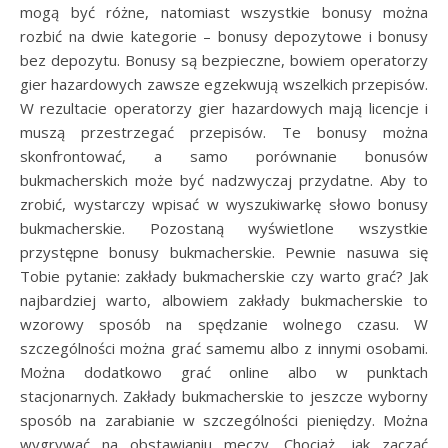
mogą być różne, natomiast wszystkie bonusy można
rozbić na dwie kategorie – bonusy depozytowe i bonusy
bez depozytu. Bonusy są bezpieczne, bowiem operatorzy
gier hazardowych zawsze egzekwują wszelkich przepisów.
W rezultacie operatorzy gier hazardowych mają licencje i
muszą przestrzegać przepisów. Te bonusy można
skonfrontować, a samo porównanie bonusów
bukmacherskich może być nadzwyczaj przydatne. Aby to
zrobić, wystarczy wpisać w wyszukiwarkę słowo bonusy
bukmacherskie. Pozostaną wyświetlone wszystkie
przystępne bonusy bukmacherskie. Pewnie nasuwa się
Tobie pytanie: zakłady bukmacherskie czy warto grać? Jak
najbardziej warto, albowiem zakłady bukmacherskie to
wzorowy sposób na spędzanie wolnego czasu. W
szczególności można grać samemu albo z innymi osobami.
Można dodatkowo grać online albo w punktach
stacjonarnych. Zakłady bukmacherskie to jeszcze wyborny
sposób na zarabianie w szczególności pieniędzy. Można
wygrywać na obstawianiu meczy. Chociaż, jak zacząć