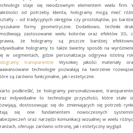
echnologii staje się nieodzownym elementem wielu firm.
ależności od potrzeby klienta, hologramy mogą mieć róż
ształty – od tradycyjnych okręgów czy prostokątów, po bardzi
yszukane formy geometryczne. Dodatkowo, techniki dru
możliwiają zastosowanie wielu kolorów oraz efektów 3D, 
prawia, że hologramy są jeszcze bardziej efektown
ndywidualne hologramy to także świetny sposób na wyróżnien
ię w segmentach, gdzie personalizacja odgrywa istotną rol
ologramy transparentne
Wysokiej jakości materiały or
aawansowane technologie pozwalają na tworzenie rozwiąza
tóre są zarówno funkcjonalne, jak i estetyczne.
arto podkreślić, że hologramy personalizowane, transparent
raz indywidualne to technologie przyszłości, które stale s
ozwijają, dostosowując się do zmieniających się potrzeb rynk
Stają się one fundamentem nowoczesnych systemó
abezpieczeń oraz narzędzi komunikacji wizualnej w wielu różny
ranżach, oferując zarówno ochronę, jak i estetyczny wygląd.