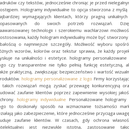
adruków czy tekstów, jednocześnie chroniąc je przed nielegaln
ostępem. Hologramy indywidualne to opcja stworzona z myślą
ajbardziej wymagających klientach, którzy pragną unikalnych
dopasowanych do swoich potrzeb rozwiązań. Dzięk
aawansowanej technologii i szerokiemu wachlarzowi możliwoś
ostosowania, każdy hologram indywidualny może być stworzony
bałością o najmniejsze szczegóły. Możliwość wyboru spośr
óżnych wzorów, kolorów oraz tekstur sprawia, że każdy proje
yskuje na unikalności i estetyce. hologramy personalizowane
ogo czy transparentne nie tylko pełnią funkcję estetyczną, a
akże praktyczną, zwiększając bezpieczeństwo i wartość wizual
roduktów.
hologramy personalizowane z logo
Firmy korzystają
 takich rozwiązań mogą zyskać przewagę konkurencyjną or
udować zaufanie klientów poprzez zapewnienie wysokiej jakoś
chrony.
hologramy indywidualne
Personalizowane hologramy
ogo to doskonały sposób na wzmacnianie tożsamości mark
ziałają jako zabezpieczenie, które jednocześnie przyciąga uwagę
uduje zaufanie klientów. W czasach, gdy ochrona własnoś
ntelektualnej jest niezwykle istotna, zastosowanie taki