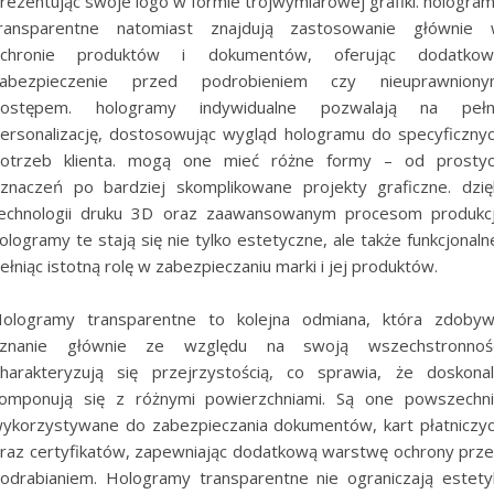
rezentując swoje logo w formie trójwymiarowej grafiki. hologra
ransparentne natomiast znajdują zastosowanie głównie
ochronie produktów i dokumentów, oferując dodatkow
abezpieczenie przed podrobieniem czy nieuprawnion
dostępem. hologramy indywidualne pozwalają na pełn
ersonalizację, dostosowując wygląd hologramu do specyficzny
otrzeb klienta. mogą one mieć różne formy – od prosty
znaczeń po bardziej skomplikowane projekty graficzne. dzię
echnologii druku 3D oraz zaawansowanym procesom produkcj
ologramy te stają się nie tylko estetyczne, ale także funkcjonaln
ełniąc istotną rolę w zabezpieczaniu marki i jej produktów.
ologramy transparentne to kolejna odmiana, która zdoby
znanie głównie ze względu na swoją wszechstronnoś
harakteryzują się przejrzystością, co sprawia, że doskona
omponują się z różnymi powierzchniami. Są one powszechn
ykorzystywane do zabezpieczania dokumentów, kart płatniczy
raz certyfikatów, zapewniając dodatkową warstwę ochrony prz
odrabianiem. Hologramy transparentne nie ograniczają estety