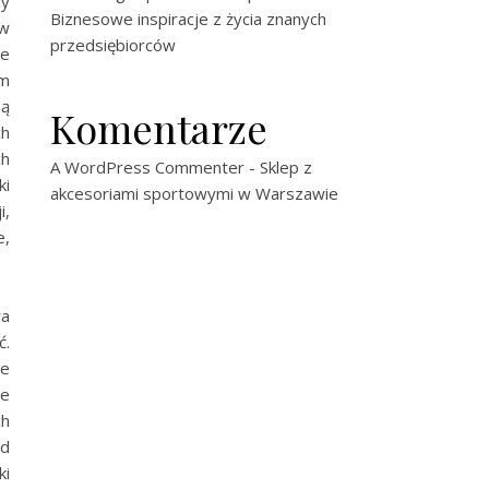
my
Biznesowe inspiracje z życia znanych
 w
przedsiębiorców
e
ym
ą
Komentarze
ch
ch
A WordPress Commenter
-
Sklep z
ki
akcesoriami sportowymi w Warszawie
i,
e,
wa
ć.
le
ie
ch
ed
ki