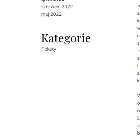
t
czerwiec 2022
z
maj 2022
k
w
Kategorie
u
s
Teksty
I
s
h
z
k
W
o
r
z
b