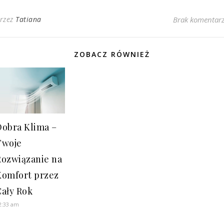
rzez
Tatiana
Brak komentar
ZOBACZ RÓWNIEŻ
Dobra Klima –
Twoje
Rozwiązanie na
Komfort przez
Cały Rok
2:33 am