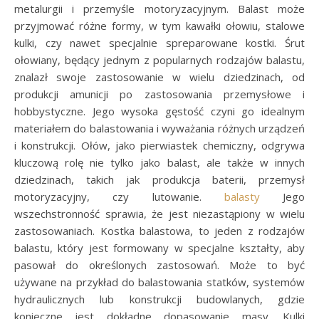
metalurgii i przemyśle motoryzacyjnym. Balast może
przyjmować różne formy, w tym kawałki ołowiu, stalowe
kulki, czy nawet specjalnie spreparowane kostki. Śrut
ołowiany, będący jednym z popularnych rodzajów balastu,
znalazł swoje zastosowanie w wielu dziedzinach, od
produkcji amunicji po zastosowania przemysłowe i
hobbystyczne. Jego wysoka gęstość czyni go idealnym
materiałem do balastowania i wyważania różnych urządzeń
i konstrukcji. Ołów, jako pierwiastek chemiczny, odgrywa
kluczową rolę nie tylko jako balast, ale także w innych
dziedzinach, takich jak produkcja baterii, przemysł
motoryzacyjny, czy lutowanie.
balasty
Jego
wszechstronność sprawia, że jest niezastąpiony w wielu
zastosowaniach. Kostka balastowa, to jeden z rodzajów
balastu, który jest formowany w specjalne kształty, aby
pasował do określonych zastosowań. Może to być
używane na przykład do balastowania statków, systemów
hydraulicznych lub konstrukcji budowlanych, gdzie
konieczne jest dokładne dopasowanie masy. Kulki