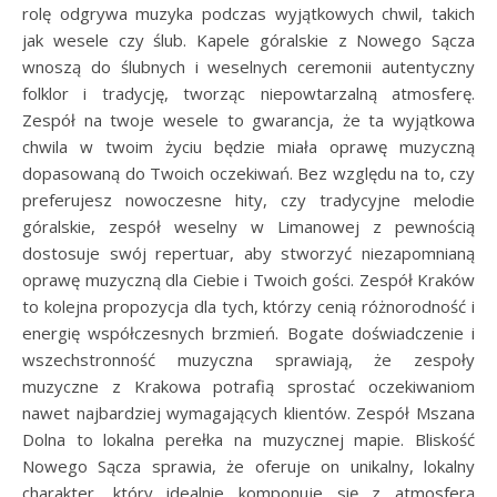
rolę odgrywa muzyka podczas wyjątkowych chwil, takich
jak wesele czy ślub. Kapele góralskie z Nowego Sącza
wnoszą do ślubnych i weselnych ceremonii autentyczny
folklor i tradycję, tworząc niepowtarzalną atmosferę.
Zespół na twoje wesele to gwarancja, że ta wyjątkowa
chwila w twoim życiu będzie miała oprawę muzyczną
dopasowaną do Twoich oczekiwań. Bez względu na to, czy
preferujesz nowoczesne hity, czy tradycyjne melodie
góralskie, zespół weselny w Limanowej z pewnością
dostosuje swój repertuar, aby stworzyć niezapomnianą
oprawę muzyczną dla Ciebie i Twoich gości. Zespół Kraków
to kolejna propozycja dla tych, którzy cenią różnorodność i
energię współczesnych brzmień. Bogate doświadczenie i
wszechstronność muzyczna sprawiają, że zespoły
muzyczne z Krakowa potrafią sprostać oczekiwaniom
nawet najbardziej wymagających klientów. Zespół Mszana
Dolna to lokalna perełka na muzycznej mapie. Bliskość
Nowego Sącza sprawia, że oferuje on unikalny, lokalny
charakter, który idealnie komponuje się z atmosferą