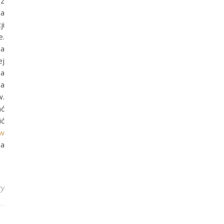
ez
ja
ji
e.
la
ej
na
ia
w.
ać
ić
ew
ia
zy