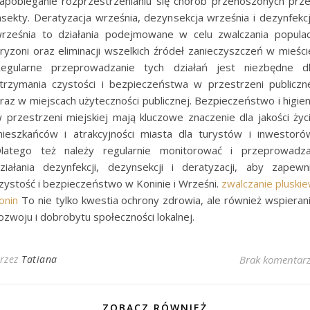
apobieganie rozprzestrzenianiu się chorób przenoszonych prz
nsekty. Deratyzacja września, dezynsekcja września i dezynfekc
rześnia to działania podejmowane w celu zwalczania populac
ryzoni oraz eliminacji wszelkich źródeł zanieczyszczeń w mieści
egularne przeprowadzanie tych działań jest niezbędne d
trzymania czystości i bezpieczeństwa w przestrzeni publiczn
raz w miejscach użyteczności publicznej. Bezpieczeństwo i higie
 przestrzeni miejskiej mają kluczowe znaczenie dla jakości życ
ieszkańców i atrakcyjności miasta dla turystów i inwestoró
latego też należy regularnie monitorować i przeprowadz
ziałania dezynfekcji, dezynsekcji i deratyzacji, aby zapewn
zystość i bezpieczeństwo w Koninie i Wrześni.
zwalczanie pluski
onin
To nie tylko kwestia ochrony zdrowia, ale również wspieran
ozwoju i dobrobytu społeczności lokalnej.
rzez
Tatiana
Brak komentar
ZOBACZ RÓWNIEŻ