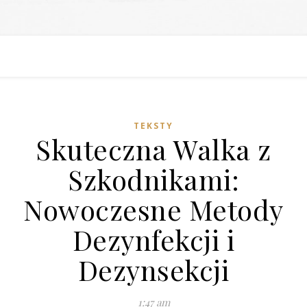
TEKSTY
Skuteczna Walka z
Szkodnikami:
Nowoczesne Metody
Dezynfekcji i
Dezynsekcji
1:47 am