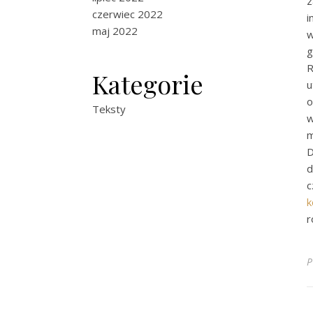
z
czerwiec 2022
i
maj 2022
w
g
R
Kategorie
u
o
Teksty
w
m
D
d
c
k
r
P