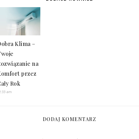
Dobra Klima –
Twoje
Rozwiązanie na
Komfort przez
Cały Rok
2:33 am
DODAJ KOMENTARZ