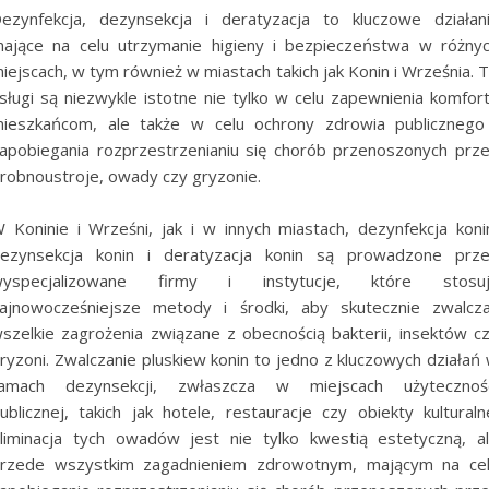
ezynfekcja, dezynsekcja i deratyzacja to kluczowe działan
ające na celu utrzymanie higieny i bezpieczeństwa w różny
iejscach, w tym również w miastach takich jak Konin i Września. 
sługi są niezwykle istotne nie tylko w celu zapewnienia komfor
ieszkańcom, ale także w celu ochrony zdrowia publicznego
apobiegania rozprzestrzenianiu się chorób przenoszonych prz
robnoustroje, owady czy gryzonie.
 Koninie i Wrześni, jak i w innych miastach, dezynfekcja koni
ezynsekcja konin i deratyzacja konin są prowadzone prz
wyspecjalizowane firmy i instytucje, które stosuj
ajnowocześniejsze metody i środki, aby skutecznie zwalcz
szelkie zagrożenia związane z obecnością bakterii, insektów c
ryzoni. Zwalczanie pluskiew konin to jedno z kluczowych działań
amach dezynsekcji, zwłaszcza w miejscach użytecznoś
ublicznej, takich jak hotele, restauracje czy obiekty kulturaln
liminacja tych owadów jest nie tylko kwestią estetyczną, a
rzede wszystkim zagadnieniem zdrowotnym, mającym na ce