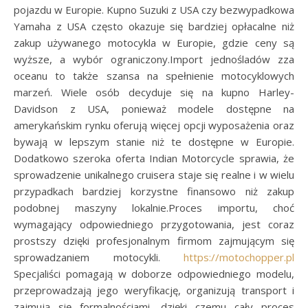
pojazdu w Europie. Kupno Suzuki z USA czy bezwypadkowa
Yamaha z USA często okazuje się bardziej opłacalne niż
zakup używanego motocykla w Europie, gdzie ceny są
wyższe, a wybór ograniczony.Import jednośladów zza
oceanu to także szansa na spełnienie motocyklowych
marzeń. Wiele osób decyduje się na kupno Harley-
Davidson z USA, ponieważ modele dostępne na
amerykańskim rynku oferują więcej opcji wyposażenia oraz
bywają w lepszym stanie niż te dostępne w Europie.
Dodatkowo szeroka oferta Indian Motorcycle sprawia, że
sprowadzenie unikalnego cruisera staje się realne i w wielu
przypadkach bardziej korzystne finansowo niż zakup
podobnej maszyny lokalnie.Proces importu, choć
wymagający odpowiedniego przygotowania, jest coraz
prostszy dzięki profesjonalnym firmom zajmującym się
sprowadzaniem motocykli.
https://motochopper.pl
Specjaliści pomagają w doborze odpowiedniego modelu,
przeprowadzają jego weryfikację, organizują transport i
zajmują się formalnościami, dzięki czemu cały proces