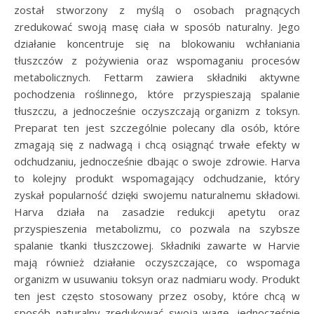
został stworzony z myślą o osobach pragnących
zredukować swoją masę ciała w sposób naturalny. Jego
działanie koncentruje się na blokowaniu wchłaniania
tłuszczów z pożywienia oraz wspomaganiu procesów
metabolicznych. Fettarm zawiera składniki aktywne
pochodzenia roślinnego, które przyspieszają spalanie
tłuszczu, a jednocześnie oczyszczają organizm z toksyn.
Preparat ten jest szczególnie polecany dla osób, które
zmagają się z nadwagą i chcą osiągnąć trwałe efekty w
odchudzaniu, jednocześnie dbając o swoje zdrowie. Harva
to kolejny produkt wspomagający odchudzanie, który
zyskał popularność dzięki swojemu naturalnemu składowi.
Harva działa na zasadzie redukcji apetytu oraz
przyspieszenia metabolizmu, co pozwala na szybsze
spalanie tkanki tłuszczowej. Składniki zawarte w Harvie
mają również działanie oczyszczające, co wspomaga
organizm w usuwaniu toksyn oraz nadmiaru wody. Produkt
ten jest często stosowany przez osoby, które chcą w
sposób naturalny zredukować swoją wagę, jednocześnie