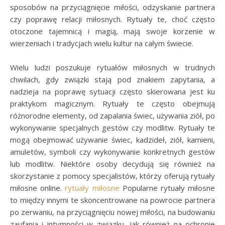
sposobów na przyciągnięcie miłości, odzyskanie partnera
czy poprawę relacji miłosnych. Rytuały te, choć często
otoczone tajemnicą i magią, mają swoje korzenie w
wierzeniach i tradycjach wielu kultur na całym świecie.
Wielu ludzi poszukuje rytuałów miłosnych w trudnych
chwilach, gdy związki stają pod znakiem zapytania, a
nadzieja na poprawę sytuacji często skierowana jest ku
praktykom magicznym. Rytuały te często obejmują
różnorodne elementy, od zapalania świec, używania ziół, po
wykonywanie specjalnych gestów czy modlitw. Rytuały te
mogą obejmować używanie świec, kadzideł, ziół, kamieni,
amuletów, symboli czy wykonywanie konkretnych gestów
lub modlitw. Niektóre osoby decydują się również na
skorzystanie z pomocy specjalistów, którzy oferują rytuały
miłosne online.
rytuały miłosne
Popularne rytuały miłosne
to między innymi te skoncentrowane na powrocie partnera
po zerwaniu, na przyciągnięciu nowej miłości, na budowaniu
zaufania i intymności w związku, jak również na ochronie