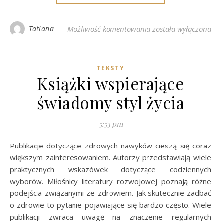
Jak budować sukces 
Tatiana
Możliwość komentowania
została wyłączona
TEKSTY
Książki wspierające
świadomy styl życia
5:53 pm
Publikacje dotyczące zdrowych nawyków cieszą się coraz
większym zainteresowaniem. Autorzy przedstawiają wiele
praktycznych wskazówek dotyczące codziennych
wyborów. Miłośnicy literatury rozwojowej poznają różne
podejścia związanymi ze zdrowiem. Jak skutecznie zadbać
o zdrowie to pytanie pojawiające się bardzo często. Wiele
publikacji zwraca uwagę na znaczenie regularnych