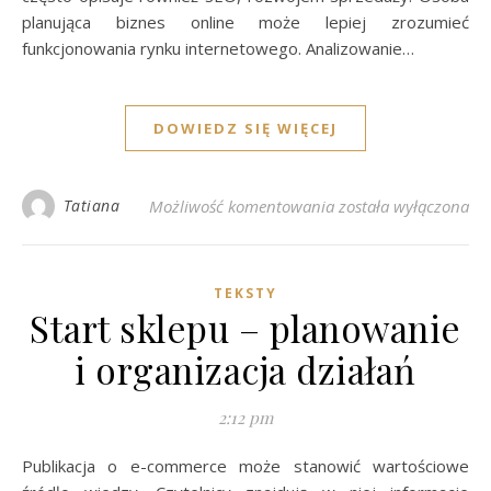
planująca biznes online może lepiej zrozumieć
funkcjonowania rynku internetowego. Analizowanie…
DOWIEDZ SIĘ WIĘCEJ
Od pomysłu do własn
Tatiana
Możliwość komentowania
została wyłączona
TEKSTY
Start sklepu – planowanie
i organizacja działań
2:12 pm
Publikacja o e-commerce może stanowić wartościowe