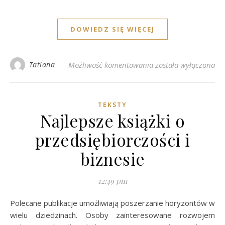
DOWIEDZ SIĘ WIĘCEJ
Start sklepu – planow
Tatiana
Możliwość komentowania
została wyłączona
TEKSTY
Najlepsze książki o
przedsiębiorczości i
biznesie
12:49 pm
Polecane publikacje umożliwiają poszerzanie horyzontów w
wielu dziedzinach. Osoby zainteresowane rozwojem