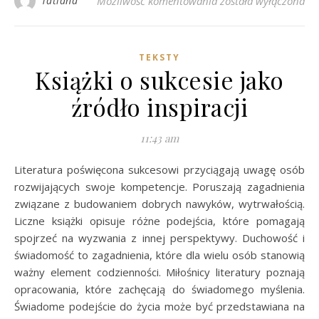
Jak rozwijać świadom
Tatiana
Możliwość komentowania
została wyłączona
TEKSTY
Książki o sukcesie jako
źródło inspiracji
11:43 am
Literatura poświęcona sukcesowi przyciągają uwagę osób
rozwijających swoje kompetencje. Poruszają zagadnienia
związane z budowaniem dobrych nawyków, wytrwałością.
Liczne książki opisuje różne podejścia, które pomagają
spojrzeć na wyzwania z innej perspektywy. Duchowość i
świadomość to zagadnienia, które dla wielu osób stanowią
ważny element codzienności. Miłośnicy literatury poznają
opracowania, które zachęcają do świadomego myślenia.
Świadome podejście do życia może być przedstawiana na