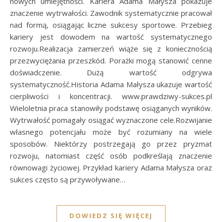
nowych umiejętności. Kariera Adama Małysza pokazuje
znaczenie wytrwałości. Zawodnik systematycznie pracował
nad formą, osiągając liczne sukcesy sportowe. Przebieg
kariery jest dowodem na wartość systematycznego
rozwoju.Realizacja zamierzeń wiąże się z koniecznością
przezwyciężania przeszkód. Porażki mogą stanowić cenne
doświadczenie. Dużą wartość odgrywa
systematyczność.Historia Adama Małysza ukazuje wartość
cierpliwości i koncentracji. www.prawdziwy-sukces.pl
Wieloletnia praca stanowiły podstawę osiąganych wyników.
Wytrwałość pomagały osiągać wyznaczone cele.Rozwijanie
własnego potencjału może być rozumiany na wiele
sposobów. Niektórzy postrzegają go przez pryzmat
rozwoju, natomiast część osób podkreślają znaczenie
równowagi życiowej. Przykład kariery Adama Małysza oraz
sukces często są przywoływane…
DOWIEDZ SIĘ WIĘCEJ