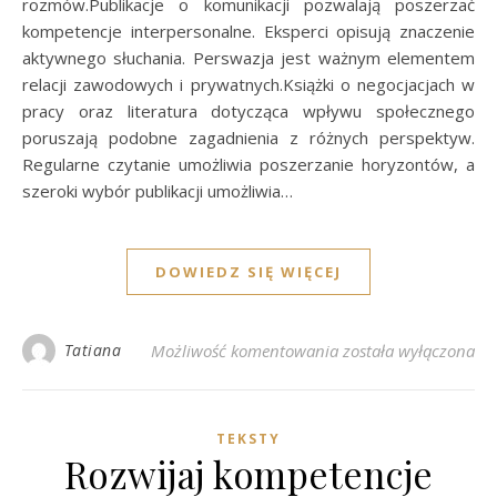
rozmów.Publikacje o komunikacji pozwalają poszerzać
kompetencje interpersonalne. Eksperci opisują znaczenie
aktywnego słuchania. Perswazja jest ważnym elementem
relacji zawodowych i prywatnych.Książki o negocjacjach w
pracy oraz literatura dotycząca wpływu społecznego
poruszają podobne zagadnienia z różnych perspektyw.
Regularne czytanie umożliwia poszerzanie horyzontów, a
szeroki wybór publikacji umożliwia…
DOWIEDZ SIĘ WIĘCEJ
Książki rozwijające u
Tatiana
Możliwość komentowania
została wyłączona
TEKSTY
Rozwijaj kompetencje