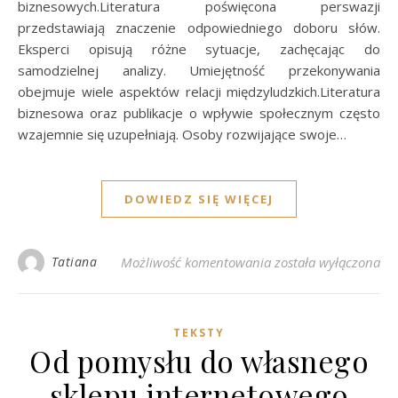
biznesowych.Literatura poświęcona perswazji
przedstawiają znaczenie odpowiedniego doboru słów.
Eksperci opisują różne sytuacje, zachęcając do
samodzielnej analizy. Umiejętność przekonywania
obejmuje wiele aspektów relacji międzyludzkich.Literatura
biznesowa oraz publikacje o wpływie społecznym często
wzajemnie się uzupełniają. Osoby rozwijające swoje…
DOWIEDZ SIĘ WIĘCEJ
Rozwijaj kompetencje
Tatiana
Możliwość komentowania
została wyłączona
TEKSTY
Od pomysłu do własnego
sklepu internetowego