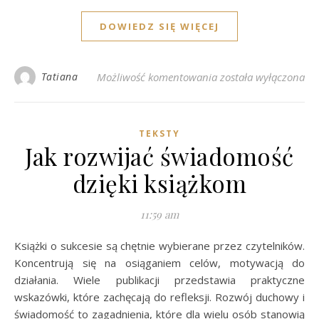
DOWIEDZ SIĘ WIĘCEJ
Najlepsze książki o p
Tatiana
Możliwość komentowania
została wyłączona
TEKSTY
Jak rozwijać świadomość
dzięki książkom
11:59 am
Książki o sukcesie są chętnie wybierane przez czytelników.
Koncentrują się na osiąganiem celów, motywacją do
działania. Wiele publikacji przedstawia praktyczne
wskazówki, które zachęcają do refleksji. Rozwój duchowy i
świadomość to zagadnienia, które dla wielu osób stanowią