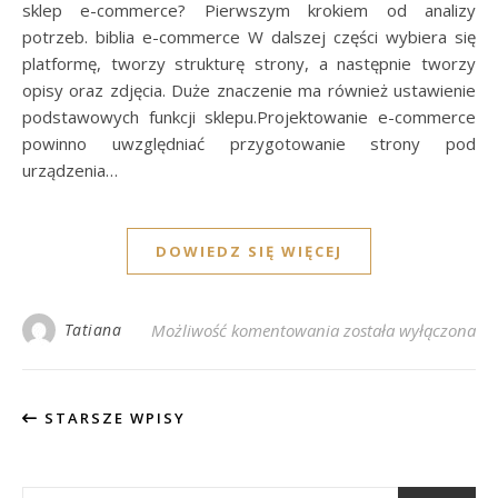
sklep e-commerce? Pierwszym krokiem od analizy
potrzeb. biblia e-commerce W dalszej części wybiera się
platformę, tworzy strukturę strony, a następnie tworzy
opisy oraz zdjęcia. Duże znaczenie ma również ustawienie
podstawowych funkcji sklepu.Projektowanie e-commerce
powinno uwzględniać przygotowanie strony pod
urządzenia…
DOWIEDZ SIĘ WIĘCEJ
Biblia e-commerce – 
Tatiana
Możliwość komentowania
została wyłączona
STARSZE WPISY