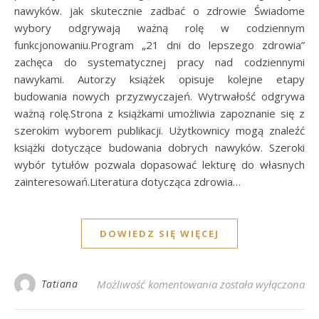
nawyków. jak skutecznie zadbać o zdrowie Świadome
wybory odgrywają ważną rolę w codziennym
funkcjonowaniu.Program „21 dni do lepszego zdrowia”
zachęca do systematycznej pracy nad codziennymi
nawykami. Autorzy książek opisuje kolejne etapy
budowania nowych przyzwyczajeń. Wytrwałość odgrywa
ważną rolę.Strona z książkami umożliwia zapoznanie się z
szerokim wyborem publikacji. Użytkownicy mogą znaleźć
książki dotyczące budowania dobrych nawyków. Szeroki
wybór tytułów pozwala dopasować lekturę do własnych
zainteresowań.Literatura dotycząca zdrowia…
DOWIEDZ SIĘ WIĘCEJ
Książki wspierające ś
Tatiana
Możliwość komentowania
została wyłączona